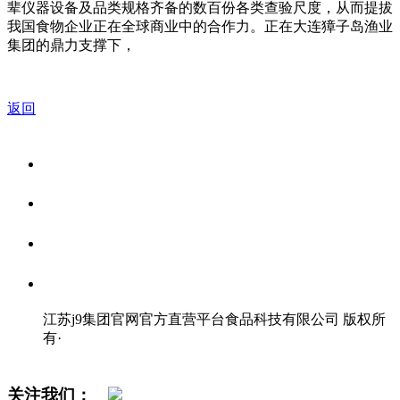
辈仪器设备及品类规格齐备的数百份各类查验尺度，从而提拔
我国食物企业正在全球商业中的合作力。正在大连獐子岛渔业
集团的鼎力支撑下，
返回
关于我们
食品安全资讯
食品安全知识
联系我们
江苏j9集团官网官方直营平台食品科技有限公司 版权所
有
·
网站地图
关注我们：