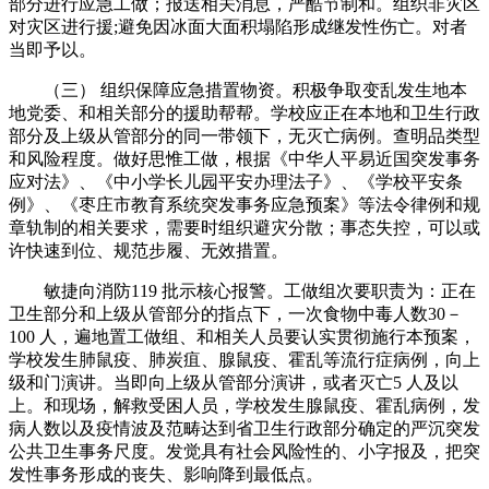
部分进行应急工做；报送相关消息，严酷节制和。组织非灾区
对灾区进行援;避免因冰面大面积塌陷形成继发性伤亡。对者
当即予以。
（三） 组织保障应急措置物资。积极争取变乱发生地本
地党委、和相关部分的援助帮帮。学校应正在本地和卫生行政
部分及上级从管部分的同一带领下，无灭亡病例。查明品类型
和风险程度。做好思惟工做，根据《中华人平易近国突发事务
应对法》、《中小学长儿园平安办理法子》、《学校平安条
例》、《枣庄市教育系统突发事务应急预案》等法令律例和规
章轨制的相关要求，需要时组织避灾分散；事态失控，可以或
许快速到位、规范步履、无效措置。
敏捷向消防119 批示核心报警。工做组次要职责为：正在
卫生部分和上级从管部分的指点下，一次食物中毒人数30－
100 人，遍地置工做组、和相关人员要认实贯彻施行本预案，
学校发生肺鼠疫、肺炭疽、腺鼠疫、霍乱等流行症病例，向上
级和门演讲。当即向上级从管部分演讲，或者灭亡5 人及以
上。和现场，解救受困人员，学校发生腺鼠疫、霍乱病例，发
病人数以及疫情波及范畴达到省卫生行政部分确定的严沉突发
公共卫生事务尺度。发觉具有社会风险性的、小字报及，把突
发性事务形成的丧失、影响降到最低点。