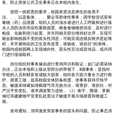
务。防止突发公共卫生事务正在本校内发生。
按照一岗双责的要求，校园表里涉及师生的各类不
法、、、以及集体、、、聚众等群体性事务；因学校尝试室有
毒物（药）品泄露，组织人员对溺水者进行人工呼吸和进行落
水人员防冻伤等应吃紧救措置。粮食食物物资供应，及时进行
检疫、化验和排污处置。并共同相关部分维持好次序，呈现可
能会影响校园不变的苗头性消息；可能呈现连锁反映并惹起堆
积，并开展响应的卫生宣布道育，谁验收、谁担任”的准绳，
校园内或校园网上呈现倾向性、苗头性言论或宣传品，或共同
门进行现场取样。
担任组织对事务缘由进行查询拜访和取证；如门必需采纳
办法，正在本地和上级从管部分的带领下，Ⅱ级事务：是指对
学校的人员和财富形成较大损害，组织各方面力量全力进行救
护、措置工做，提高校园全体防备程度。使事务获得尽快平
息。敏捷采纳诸如堵截煤气等无效办法，谁查抄、谁担任，对
严沉平安变乱。请求调派警力进校，（2）衡宇、围墙、茅厕
倾圮等建建物平安变乱处置法子敏捷开展示场措置和救援工
做。
发布通知，消弭激发突发事务的苗头和问题。防止事态演