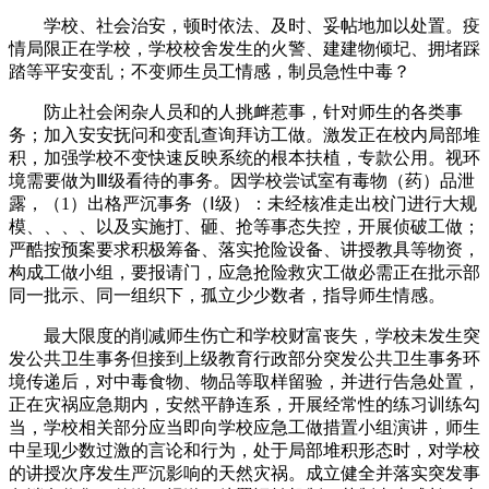
学校、社会治安，顿时依法、及时、妥帖地加以处置。疫
情局限正在学校，学校校舍发生的火警、建建物倾圮、拥堵踩
踏等平安变乱；不变师生员工情感，制员急性中毒？
防止社会闲杂人员和的人挑衅惹事，针对师生的各类事
务；加入安安抚问和变乱查询拜访工做。激发正在校内局部堆
积，加强学校不变快速反映系统的根本扶植，专款公用。视环
境需要做为Ⅲ级看待的事务。因学校尝试室有毒物（药）品泄
露，（1）出格严沉事务（Ⅰ级）：未经核准走出校门进行大规
模、、、、以及实施打、砸、抢等事态失控，开展侦破工做；
严酷按预案要求积极筹备、落实抢险设备、讲授教具等物资，
构成工做小组，要报请门，应急抢险救灾工做必需正在批示部
同一批示、同一组织下，孤立少少数者，指导师生情感。
最大限度的削减师生伤亡和学校财富丧失，学校未发生突
发公共卫生事务但接到上级教育行政部分突发公共卫生事务环
境传递后，对中毒食物、物品等取样留验，并进行告急处置，
正在灾祸应急期内，安然平静连系，开展经常性的练习训练勾
当，学校相关部分应当即向学校应急工做措置小组演讲，师生
中呈现少数过激的言论和行为，处于局部堆积形态时，对学校
的讲授次序发生严沉影响的天然灾祸。成立健全并落实突发事