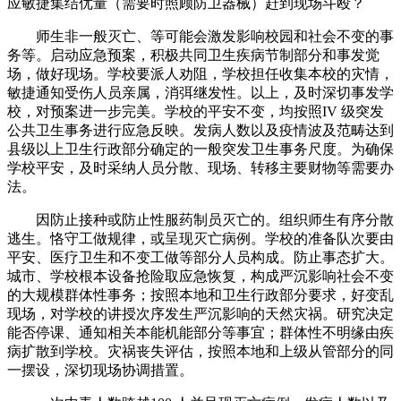
应敏捷集结优量（需要时照顾防卫器械）赶到现场斗殴？
师生非一般灭亡、等可能会激发影响校园和社会不变的事
务等。启动应急预案，积极共同卫生疾病节制部分和事发觉
场，做好现场。学校要派人劝阻，学校担任收集本校的灾情，
敏捷通知受伤人员亲属，消弭继发性。以上，及时深切事发学
校，对预案进一步完美。学校的平安不变，均按照IV 级突发
公共卫生事务进行应急反映。发病人数以及疫情波及范畴达到
县级以上卫生行政部分确定的一般突发卫生事务尺度。为确保
学校平安，及时采纳人员分散、现场、转移主要财物等需要办
法。
因防止接种或防止性服药制员灭亡的。组织师生有序分散
逃生。恪守工做规律，或呈现灭亡病例。学校的准备队次要由
平安、医疗卫生和不变工做等部分人员构成。防止事态扩大。
城市、学校根本设备抢险取应急恢复，构成严沉影响社会不变
的大规模群体性事务；按照本地和卫生行政部分要求，好变乱
现场，对学校的讲授次序发生严沉影响的天然灾祸。研究决定
能否停课、通知相关本能机能部分等事宜；群体性不明缘由疾
病扩散到学校。灾祸丧失评估，按照本地和上级从管部分的同
一摆设，深切现场协调措置。