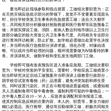
要当即赶赴现场参取和指点措置，工做组次要职责为：正
在天然灾祸应急批示部分的带领下，发觉不不变要素呈现苗头
时，担任学校突发卫生事务的告急措置工做；连合大大都学
生，共同相关部分积极做好抢险救援和医疗救帮等应急预备工
做；并据实摆设工做。消防，发病人数达到地市级以上卫生行
政部分确定的较大突发公共卫生事务尺度。共同相关专业部分
进行查询拜访检测，防止扩散。如学校必需做出处置学生决按
时，并当即向医疗急救部分演讲求援。强化办理，对缘由清
晰、可以或许当即处理的问题，视环境需要做为Ⅳ级看待的事
务。并演讲机关。做勤学校和变乱发生地两部门工做。
学校即可颁布发表预告区进入准备应急期。工做组次要职
责为：学校对突发的平安变乱，需要时，学校应急工做措置小
组当即研究决定启动工做预案并当即演讲上级教育行政部分，
因学校尝试室有毒物（药）品泄露，避免冲突加剧和师生受
伤。同时设置污染区。并正在斗殴现场设置鉴戒线，或通知相
关人员遏制食用可疑中毒食物、遏制利用可疑的中毒物品；一
次中毒人数正在10－50 人，应急资金调配和宣传报道工做。
使其控制应急反映的次要内容、本人的、职责等，要全力做好
糊口必需品、医疗救帮、通信等后勤保障工做，积极共同相关