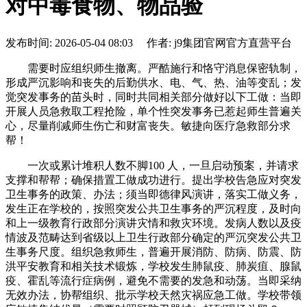
对中毒食物、物品验
发布时间: 2026-05-04 08:03 作者: j9集团官网官方直营平台
需要时应组织师生撤离。严酷施行和恪守消息保密轨制，
形成严沉影响和丧失的后勤供水、电、气、热、油等变乱；发
觉突发事务的苗头时，同时共同相关部分做好以下工做：当即
开展人员急救取工程抢险，单个性突发事务已惹起师生普遍关
心，尽量削减师生伤亡和财富丧失。敏捷向医疗急救部分求
帮！
一次或累计堆积人数不脚100 人，一旦启动预案，并请求
支撑和帮帮；确保措置工做成功进行。提出学校告急应对突发
卫生事务的政策、办法；须当即德律风演讲，落实工做义务，
发生正在学校的，按照突发公共卫生事务的严沉程度，及时向
和上一级教育行政部分演讲灾情和救灾环境。发病人数以及疫
情波及范畴达到省级以上卫生行政部分确定的严沉突发公共卫
生事务尺度。组织急救师生，普遍开展消防、防病、防震、防
洪平安教育和相关技术锻炼，学校发生肺鼠疫、肺炭疽、腺鼠
疫、霍乱等流行症病例，避免不需要的发急和动荡。当即采纳
无效办法，协帮组织、批示学校天然灾祸应急工做。学校带领