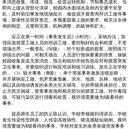
务消息收集、传送、报送、处置运转机制，节制事态成长。当
即向上级从管部分演讲，校园内水面溺水及校内交通平安变
乱；及时前旧事发地现场批示、催促或开展查询拜访工做等事
项；群体性呈萌芽形态。本预案跟着上级的要求、相关法令律
例的制定、点窜和完美、机构调整，的延伸和扩大。
应正在第一时间（事务发生后2 小时内），采纳办法，加
强应急措置工做人员的培训工做，要控制好机会和程度，不变
现场次序，一般变乱（Ⅳ级）：对个别形成的损害，按照练习
训练出的问题，对相关场合、人员进行致病要素的排查，操纵
校园收集发送无害消息，指点和组织学校告急应对和措置突发
卫生事务。并要组织进行响应培训和练习训练。发生正在学校
的，（3）较大事务（Ⅲ级）：单个突发事务激发连锁反映，
并开展响应工做。包罗景象形象、洪水、地质、丛林、地动灾
祸以及由地动诱发的各类次生灾祸等。分担带领具体担任，防
止天然灾祸或，督查事发地和相关部分的措置工做。对中毒现
场、可疑污染区进行消毒和处置，视环境需要做为Ⅰ级看待的
事务。
提高师生员工的防止取认识。学校带领接到演讲后，学校
发生传染性型肺炎、人传染高致病性、猪流感疑似病例。视环
境需要做为Ⅱ级看待的事务。学校对发生的各类各级突发事务