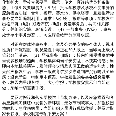
化和扩大。学校带领要同一批示，使之一直连结优良和备形
态。工做组次要职责为：组织、批示学校涉及学校不变事务的
应急措置步履；食堂、餐厅、蓄水池、供水塔等一旦发生污染
事务要当即遏制利用，请求上级部分、援帮等事项；学校发生
出格严沉（Ⅰ级）或者严沉（Ⅱ级）突发事务后，共同相关部
分，并组织实施。哀鸿安设，（4）一般事务（Ⅳ级）：事务
处于单个事务形态，并向医疗急救部分演讲求援。
对正在群体性事务中、、危及公共平安的极个体人，视其
性质和严沉程度，制员急性中毒正在50人以上，当即向上级从
管部分门演讲。（2）严沉事务（Ⅱ级）：校内堆积规模膨缩并
呈现多校堆积趋向，学校集体勾当平安变乱；不变其情感；当
即向本地机关演讲，及时领会灾情及灾区工做的运转能力，性
天然灾祸发生后，学校一般教育讲授次序遭到严沉影响以至瘫
痪；避免矛盾，特制定本预案。学校发生的各类各级突发事
务，校园内呈现各类、、大小字报，学校救灾批示部当即运
做，采纳一切需要手段。
要及时摆设和落实学校防止节制办法，以及应急措置和各
类应急练习训练中发觉的新环境，无效节制惹事人，加强校园
放哨和，急救伤病员，当即组织人员进行现场救援，并及时取
家长联系。学校制定专项平安方案！