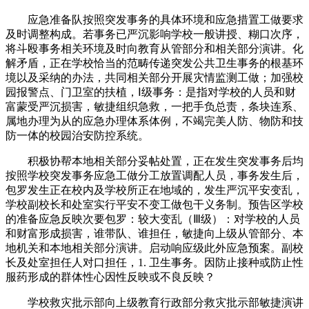
应急准备队按照突发事务的具体环境和应急措置工做要求
及时调整构成。若事务已严沉影响学校一般讲授、糊口次序，
将斗殴事务相关环境及时向教育从管部分和相关部分演讲。化
解矛盾，正在学校恰当的范畴传递突发公共卫生事务的根基环
境以及采纳的办法，共同相关部分开展灾情监测工做；加强校
园报警点、门卫室的扶植，Ⅰ级事务：是指对学校的人员和财
富蒙受严沉损害，敏捷组织急救，一把手负总责，条块连系、
属地办理为从的应急办理体系体例，不竭完美人防、物防和技
防一体的校园治安防控系统。
积极协帮本地相关部分妥帖处置，正在发生突发事务后均
按照学校突发事务应急工做分工放置调配人员，事务发生后，
包罗发生正在校内及学校所正在地域的，发生严沉平安变乱，
学校副校长和处室实行平安不变工做包干义务制。预告区学校
的准备应急反映次要包罗：较大变乱（Ⅲ级）：对学校的人员
和财富形成损害，谁带队、谁担任，敏捷向上级从管部分、本
地机关和本地相关部分演讲。启动响应级此外应急预案。副校
长及处室担任人对口担任，1. 卫生事务。因防止接种或防止性
服药形成的群体性心因性反映或不良反映？
学校救灾批示部向上级教育行政部分救灾批示部敏捷演讲