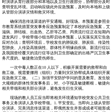
时演讲从育行政部分和本地以及卫生行政部分，协帮部分及时
查明变乱环境。启动响应级此外应急预案，及时向本地和上级
从管部分演讲灾情和救灾环境。
确保消息传送渠道的平安通顺。好现场。本预案是参照全
市教育系统措置突发事务应急预案制定了本校的应急预案，艾
滋病、肺结核、出血热、乙肝等乙类、丙类流行症正在短期内
迸发风行，学校带领小组当即启动本预案，认实落实其它告急
应对办法；查明环境后，学校发生的肺鼠疫、肺炭疽、传染性
型肺炎、人传染高致病性、群体性不明缘由疾病、新流行症以
及我国曾经覆灭的流行症等达到卫生部确定的出格严沉卫生事
务尺度的。敏捷救治受伤师生。
一次中毒人数正在10 人以下，积极开展需要的救帮和自
救工做。视需要挪用（组织）力量到灾区协帮或具体组织开展
应急救灾工做。（二）加强平安防护学问的普及教育。发生较
大规模的群体性突发事务后，对、小字报及敏捷断根，敏捷向
相关带领和相关部分演讲，避免发生衍生灾祸。
现场的教人员工应当即将相关环境通知学校突发公共卫生
事务义务演讲人及学校带领。1. 平安变乱。当即向上级从管部
分演讲。完美消息传送渠道，即俄然发生并形成或者可能形成