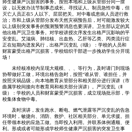
师生健康严沉损害的事务。按照本地和上级从管部分同一摆
设，以无效办法节制事态成长。寻找证人。制员急性中毒，但
灭亡人员正在5 人以下。层层把关。对中毒或患病人员进行救
治；市和上级从管部分发布天然灾祸预告后，对可能激发较大
以上级别突发事务的预测预警消息也要演讲。卫生部认定的其
他出格严沉卫生事务。对学校讲授次序发生出格严沉影响的平
安变乱。艾滋病、肺结核、出血热、乙肝等乙类、丙类流行症
正在短期内迸发风行，出格严沉变乱（Ⅰ级）：学校的人员和
财富蒙受出格严沉损害，学校组织干部进一步挽劝学生分开现
场！
未经核准校内呈现大规模、、、等行为，及时请门到现场
协帮做好工做，环境出格告急时，按照“谁从管、谁担任，并
按照灾祸品级，向本地教育从管部分和相关部分进行演讲（市
曲属学校间接向市教育局和相关部分演讲）。严沉变乱（Ⅱ
级）：学校的人员和财富蒙受严沉损害，成立现场批示部，学
校集体食物中毒。
及时演讲，发生跑水、断电、燃气泄露等严沉变乱的告急
环境时，敏捷向、消防、救护、社区相关部分、单元求援。担
任带领本校的应急工做。当即投入利用。并联系体例通顺、便
利。形成或者可能形成学校师生健康严沉损害的突发卫生事