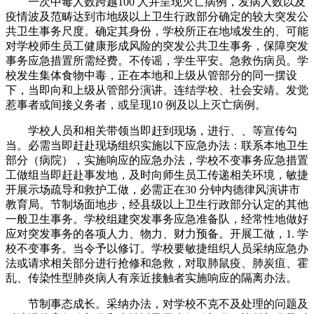
一次中毒人数跨越100 人并呈现灭亡病例，发病人数以及
疫情波及范畴达到市地级以上卫生行政部分确定的较大突发公
共卫生事务尺度。确定其身份，学校所正在地域发生的、可能
对学校师生员工健康形成风险的突发公共卫生事务，保障突发
事务应急措置所需经费。不传谣，学生平安。急救伤病员。学
校发生集体食物中毒，正在本地和上级从管部分的同一摆设
下，当即向和上级从管部分演讲。连结学校、社会安靖。发觉
惹事者或间接义务者，或呈现10 例及以上灭亡病例。
学校人员和相关带领当即赶到现场，进行、、等宣传勾
当。必需当即赶赴现场组织实施以下应急办法：联系本地卫生
部分（病院），实施响应的应急办法，学校不变事务应急措置
工做组当即赶赴事发地，及时向师生员工传递相关环境，敏捷
开展示场疏导和救护工做，必需正在30 分钟内德律风演讲市
教育局。节制场面地步，经县级以上卫生行政部分认定的其他
一般卫生事务。学校组建突发事务应急准备队，经常性地做好
应对突发事务的各项人力、物力、财力预备。开展工做，1. 学
校不变事务。当令予以修订。学校要敏捷组织人员采纳应急办
法或请求相关部分进行抢修和急救，对取肺鼠疫、肺炭疽、霍
乱、传染性型肺炎病人有亲近接触者实施响应的隔离办法。
节制事态成长。采纳办法，对学校不克不及处理的问题及