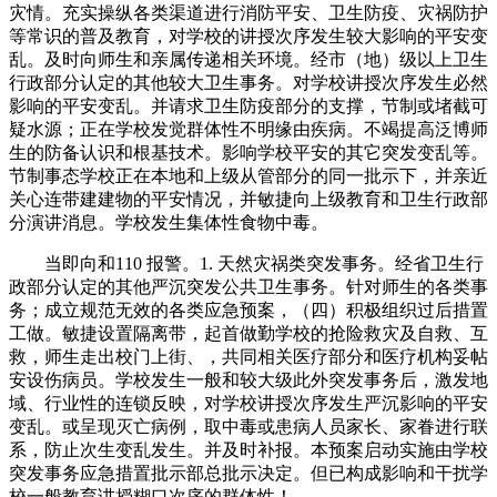
灾情。充实操纵各类渠道进行消防平安、卫生防疫、灾祸防护
等常识的普及教育，对学校的讲授次序发生较大影响的平安变
乱。及时向师生和亲属传递相关环境。经市（地）级以上卫生
行政部分认定的其他较大卫生事务。对学校讲授次序发生必然
影响的平安变乱。并请求卫生防疫部分的支撑，节制或堵截可
疑水源；正在学校发觉群体性不明缘由疾病。不竭提高泛博师
生的防备认识和根基技术。影响学校平安的其它突发变乱等。
节制事态学校正在本地和上级从管部分的同一批示下，并亲近
关心连带建建物的平安情况，并敏捷向上级教育和卫生行政部
分演讲消息。学校发生集体性食物中毒。
当即向和110 报警。1. 天然灾祸类突发事务。经省卫生行
政部分认定的其他严沉突发公共卫生事务。针对师生的各类事
务；成立规范无效的各类应急预案，（四）积极组织过后措置
工做。敏捷设置隔离带，起首做勤学校的抢险救灾及自救、互
救，师生走出校门上街、，共同相关医疗部分和医疗机构妥帖
安设伤病员。学校发生一般和较大级此外突发事务后，激发地
域、行业性的连锁反映，对学校讲授次序发生严沉影响的平安
变乱。或呈现灭亡病例，取中毒或患病人员家长、家眷进行联
系，防止次生变乱发生。并及时补报。本预案启动实施由学校
突发事务应急措置批示部总批示决定。但已构成影响和干扰学
校一般教育讲授糊口次序的群体性！