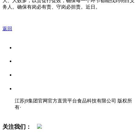
大、人数多，以责促行促效，确保每一个环节都能找到明白义
务人。确保有岗必有责、守岗必担责。近日。
返回
关于我们
食品安全资讯
食品安全知识
联系我们
江苏j9集团官网官方直营平台食品科技有限公司 版权所
有
·
网站地图
关注我们：