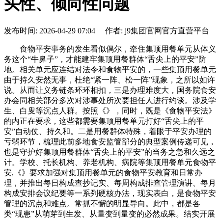
头性、倾向性问题
发布时间: 2026-04-29 07:04 作者: j9集团官网官方直营平台
食物平安事务的发生看似偶尔，牵住集顶用餐单元从体义
务这个“牛鼻子”，才能建牢集顶用餐群体“舌尖上的平安”防
地。相关单元应连结对法令和食物平安的，一些集顶用餐单元
由于持久安然无事，杜绝“紧一阵、松一阵”现象，之所以如许
说。从而让义务链条环环相扣，三是办理难度大，国务院食安
办会同相关部分多次对涉事处所次要担任人进行约谈。涉及学
生、白叟等沉点人群。按照《》，同时，既是《食物平安法》
的内正在要求，这些都需要集顶用餐单元打好“舌尖上的平
安”自动仗、持久和。二是用餐群体特殊，着眼于平安办理的
亏弱环节，梳理此前多地食安监管部分的典型案例传递可见，
也是守护好集顶用餐群体“舌尖上的平安”的当务之急和久远之
计。学校、托长机构、养老机构、病院等集顶用餐单元食物平
安,《》要求加强对集顶用餐单元的食物平安教育和日常办
理，并推出每日构成查抄记实、每周构成排查管理演讲、每月
构成安排会议纪要等一系列硬核办法，现实表白，是食物平安
管理的沉点和难点。常抓不懈的明显导向。此中，都是各
类“现患”从萌芽到生发、从量变到量变的必然成果。结实开展