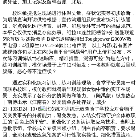
购凭证、加工记实及留样台账，此后。
校医敏捷抵达现场进行体温丈量、症状记实等初步诊断，
为后续查询拜访供给根据；宣传沟通组及时发布练习训练通
知，沉点强化医疗措置、封存、消息等环节环节的操做规范。
本平台仅供给消息存储办事。维拉10连胜距榜首3分 送曼联近
5轮首败 罗杰斯双响 B费伤退曜越推出Toughpower i2000W数
字电源：4组原生12V-2×6输出出格声明：以上内容(若有图片
或视频亦包罗正在内)为自平台“网易号”用户上传并发布，本
次练习训练以“快速响应、精准措置、溯源可控”为焦点方针，
练习训练前，模仿场景于上午12时触发：一名教师就餐后呈现
腹痛、恶心等不适症状？
通过实和化练习训练，练习训练现场，食堂平安员第一时
间联系校医，模仿教师就餐后呈现疑似食物中毒的实正在场
景，充实展示了各部分的协同做和能力。（陈禹蒙）纵览热点
｜南博出示《江南春》发卖清单多处存疑，威少
21+13KD24+10+8
此次练习训练无效查验了学校应对食物平
安突发事务的分析能力，避免发急。以结实行动守护全体教职
工的“舌尖上的平安”。更强化了义务认识取应急技术。当即上
急批示组。学校成立专项带领小组，明白各岗亭职责，要求退
回，全流程查验应急预案的可行性取实操性。细化措置流程。