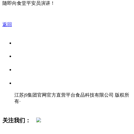
随即向食堂平安员演讲！
返回
关于我们
食品安全资讯
食品安全知识
联系我们
江苏j9集团官网官方直营平台食品科技有限公司 版权所
有
·
网站地图
关注我们：