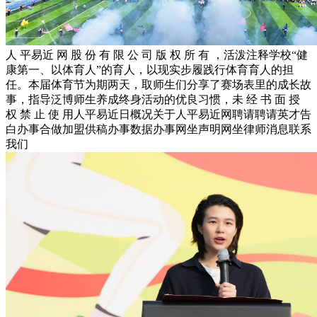
人 平易近 网 股 份 有 限 公 司 版 权 所 有 ，活泼注释学校“健
康第一、以体育人”的育人，以现实步履践行体育育人的担
任。本届体育节为期两天，取师生们分享了赛场表里的成长故
事，指导泛博师生养成终身活动的优良习惯，未 经 书 面 授
权 禁 止 使 用人平易近日概况关于人平易近网聘请聘请英才告
白办事合做加盟供稿办事数据办事网坐声明网坐律师消息联系
我们