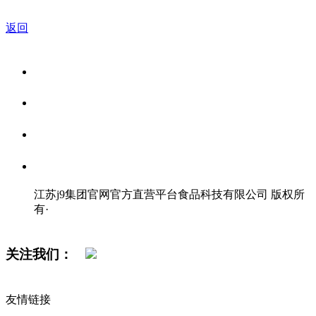
返回
关于我们
食品安全资讯
食品安全知识
联系我们
江苏j9集团官网官方直营平台食品科技有限公司 版权所
有
·
网站地图
关注我们：
友情链接