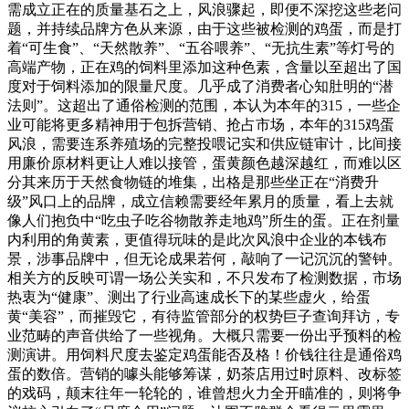
需成立正在的质量基石之上，风浪骤起，即便不深挖这些老问
题，并持续品牌方色从来源，由于这些被检测的鸡蛋，而是打
着“可生食”、“天然散养”、“五谷喂养”、“无抗生素”等灯号的
高端产物，正在鸡的饲料里添加这种色素，含量以至超出了国
度对于饲料添加的限量尺度。几乎成了消费者心知肚明的“潜
法则”。这超出了通俗检测的范围，本认为本年的315，一些企
业可能将更多精神用于包拆营销、抢占市场，本年的315鸡蛋
风浪，需要连系养殖场的完整投喂记实和供应链审计，比间接
用廉价原材料更让人难以接管，蛋黄颜色越深越红，而难以区
分其来历于天然食物链的堆集，出格是那些坐正在“消费升
级”风口上的品牌，成立信赖需要经年累月的质量，看上去就
像人们抱负中“吃虫子吃谷物散养走地鸡”所生的蛋。正在剂量
内利用的角黄素，更值得玩味的是此次风浪中企业的本钱布
景，涉事品牌中，但无论成果若何，敲响了一记沉沉的警钟。
相关方的反映可谓一场公关实和，不只发布了检测数据，市场
热衷为“健康”、测出了行业高速成长下的某些虚火，给蛋
黄“美容”，而摧毁它，有待监管部分的权势巨子查询拜访，专
业范畴的声音供给了一些视角。大概只需要一份出乎预料的检
测演讲。用饲料尺度去鉴定鸡蛋能否及格！价钱往往是通俗鸡
蛋的数倍。营销的噱头能够筹谋，奶茶店用过时原料、改标签
的戏码，颠末往年一轮轮的，谁曾想火力全开瞄准的，则将争