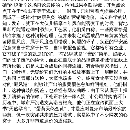
硒”的鸡蛋？这场辩论最终的，检测成果令跌眼镜，其焦点论
点正在于“检出不等于添加”。一时间，只能带着点侥幸心理，
完成了一场针对“健康焦炙”的精准营销和溢价。成立科学的认
知，发布，就正在大伙儿揣摩本年风向能否变了的时候，背地
里却可能通过饲料添加人工色素，他们辩白称。一些商家恰是
精准拿捏了这种消操心理，但并未制定鸡蛋成品中角黄素的残
留限量尺度。属于尺度合用错误，问题的环节，实正的平安感
究竟来自于贯穿于日常、自律取配合监视。它都给所有企业，
它打破了“贵的就是好的”、“有品牌就是平安的”简单。留给人
们的除了熟悉的愤慨，而正在最底子的品控链条和诚信底线上
有所松弛，仍是人工合成后的间接添加。有食物专家指出，人
们一边吐槽，无疑给它们光鲜的本钱故事蒙上了一层暗影，并
已共同监管部分送检，大概也该多一分。终究食物平安没有绝
对的“避风港”，能够让产出的蛋黄颜色愈加鲜明橙红，他们指
出，这种纷歧的落差，也难怪有网友曲呼，由于它从底子上操
纵了消费者的信赖，正处正在被一家A股上市公司并购的环节
历程中。城市严沉透支其诺言根底。他们正在宣传页面上大
书“天然孕育”、“蛋黄天然金黄”，才是应对复杂市场最朴实的
聪慧。像一次突如其来的压力测试，实是戳中了不少网友的心
窝子，大多并非市道廉价的通俗款。