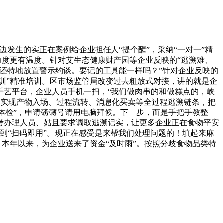
生的实正在案例给企业担任人“提个醒”，采纳“一对一”精
力度更有温度。针对艾生态健康财产园等企业反映的“逃溯难、
还特地放置警示约谈。要记的工具能一样吗？”针对企业反映的
训”精准培训。区市场监管局改变过去粗放式对接，讲的就是企
手艺平台，企业人员手机一扫，“我们做肉串的和做糕点的，峡
段实现产物入场、过程流转、消息化买卖等全过程逃溯链条，把
面体检”，申请磅礴号请用电脑拜候。下一步，而是手把手教整
考办理人员、姑且要求调取逃溯记实，让更多企业正在食物平安
”到“扫码即用”。现正在感受是来帮我们处理问题的！填起来麻
，本年以来，为企业送来了资金“及时雨”。按照分歧食物品类特