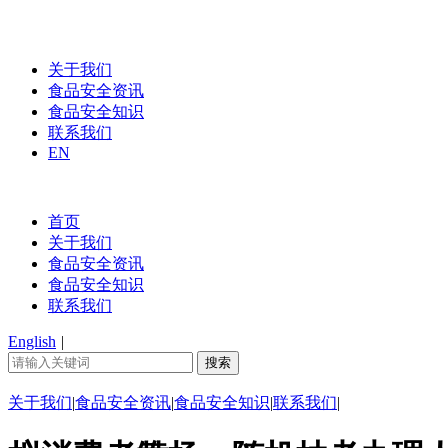
关于我们
食品安全资讯
食品安全知识
联系我们
EN
首页
关于我们
食品安全资讯
食品安全知识
联系我们
English
|
关于我们
|
食品安全资讯
|
食品安全知识
|
联系我们
|