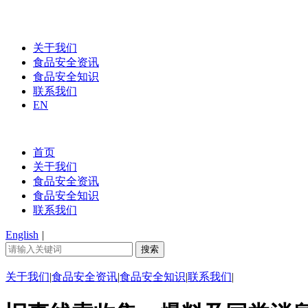
关于我们
食品安全资讯
食品安全知识
联系我们
EN
首页
关于我们
食品安全资讯
食品安全知识
联系我们
English
|
关于我们
|
食品安全资讯
|
食品安全知识
|
联系我们
|