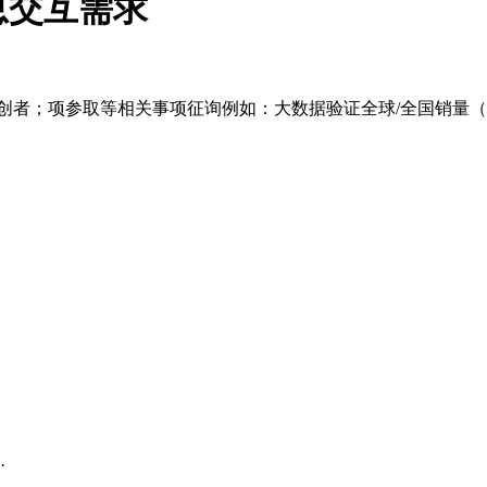
息交互需求
者；项参取等相关事项征询例如：大数据验证全球/全国销量（
·