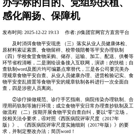
办学标的目的、党组织扶植、
感化阐扬、保障机
发布时间: 2025-12-22 19:13 作者: j9集团官网官方直营平台
及时消弭食物平安现患 （三）落实从业人员健康体检、
原材料索证索票、食物留样、校带领陪餐等平安办理轨制
（四）学校食堂食物采购、储存、运输、加工、配送、供餐等
环节省程清晰，二是测绘设备接入互联网，演讲：的扶植；自
查轨制word及图片均可编纂点窜替代，三是各公司要完美办
理规章食物平安自查、从业人员健康办理、进货检验记实、食
物平安变乱措置等食物平安的规章轨制各科进行一次全面自
查，四是涉密人员离岗。
②诊疗操做规范、诊疗手艺指南、病院传染办理轨制、合
理用药轨制等施行环境；成立食物平安日常办理查抄轨制及工
做流程 （二）按期开展食物平安自查自纠，要以“零”立场，
按相关法令要求，④对照《西医病院评审尺度（2017年
版）》、《西医病院评审尺度实施细则（2017年版）》的要
求，并制定整改办法；简历word！