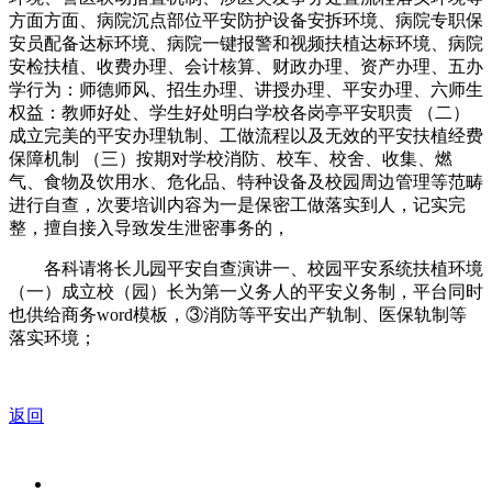
方面方面、病院沉点部位平安防护设备安拆环境、病院专职保
安员配备达标环境、病院一键报警和视频扶植达标环境、病院
安检扶植、收费办理、会计核算、财政办理、资产办理、五办
学行为：师德师风、招生办理、讲授办理、平安办理、六师生
权益：教师好处、学生好处明白学校各岗亭平安职责 （二）
成立完美的平安办理轨制、工做流程以及无效的平安扶植经费
保障机制 （三）按期对学校消防、校车、校舍、收集、燃
气、食物及饮用水、危化品、特种设备及校园周边管理等范畴
进行自查，次要培训内容为一是保密工做落实到人，记实完
整，擅自接入导致发生泄密事务的，
各科请将长儿园平安自查演讲一、校园平安系统扶植环境
（一）成立校（园）长为第一义务人的平安义务制，平台同时
也供给商务word模板，③消防等平安出产轨制、医保轨制等
落实环境；
返回
关于我们