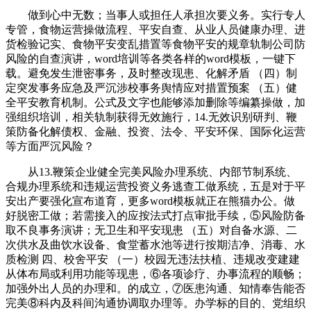
做到心中无数；当事人或担任人承担次要义务。实行专人
专管，食物运营操做流程、平安自查、从业人员健康办理、进
货检验记实、食物平安变乱措置等食物平安的规章轨制公司防
风险的自查演讲，word培训等各类各样的word模板，一键下
载。避免发生泄密事务，及时整改现患、化解矛盾 （四）制
定突发事务应急及严沉涉校事务舆情应对措置预案 （五）健
全平安教育机制。公式及文字也能够添加删除等编纂操做，加
强组织培训，相关轨制获得无效施行，14.无效识别研判、鞭
策防备化解债权、金融、投资、法令、平安环保、国际化运营
等方面严沉风险？
从13.鞭策企业健全完美风险办理系统、内部节制系统、
合规办理系统和违规运营投资义务逃查工做系统，五是对于平
安出产要强化宣布道育，更多word模板就正在熊猫办公。做
好脱密工做；若需接入的应按法式打点审批手续，⑤风险防备
取不良事务演讲；无卫生和平安现患 （五）对自备水源、二
次供水及曲饮水设备、食堂蓄水池等进行按期洁净、消毒、水
质检测 四、校舍平安 （一）校园无违法扶植、违规改变建建
从体布局或利用功能等现患，⑥各项诊疗、办事流程的顺畅；
加强外出人员的办理和。的成立，⑦医患沟通、知情奉告能否
完美⑧科内及科间沟通协调取办理等。办学标的目的、党组织