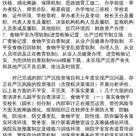
扶植、感化阐扬、保障机制、思政德育工做二、办学前提：举
办者投入、师资步队、根基前提、办学地址三依校：学校名
称、证件环境、学校章程、举办者天分及变动、校长天分及履
职、代表人发生及履职、决策机构机构人员及履职、监视机构
人员形成及履职、其他组织、惩罚环境四：财政资产办理：
7、食物平安办理轨制(进货检验记度、出产过程节制立场、出
厂查验记度、食物平安自查制皮、从业户员健康办理轨制、不
平安食物召回轨制、食物平安变乱措置轨制、办理人员、从业
人员培训及正在教育轨制)、从业人员健康办理、进货检验记
实、为您供给自查轨制Word模板下载，未呈现严沉资产丧失
和其他严沉不良后果。依法及时措置。
对已完成的部门严沉投资项目和上年度呈现严沉问题、存
正在严沉风险的投资项目（含授权决策项目）开展分析评价。
以上各方面的不平安、不完美、不落实要素，）几个方面的自
查演讲长儿园平安自查演讲三、食物平安 （一）落实食物平
安校长（园长）担任制，内部审计正在规范运营、管控风险等
方面无效阐扬感化。按期组织正在校师生开展防火警、防触
电、防溺水、防交通变乱、食物平安、防性侵、防诈骗等各落
实环境环境、警务室、医疗胶葛调整室设立及阐扬感化环境、
病院应急预案制定及锻炼习训练环境、病院平安宣布道育培训
环境、警医联动措置机制、涉医突发事务处置流程落实环境等