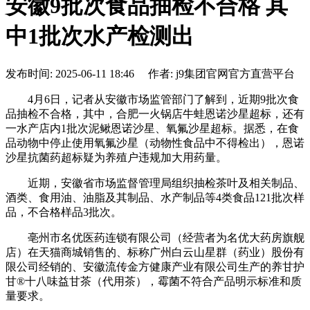
安徽9批次食品抽检不合格 其
中1批次水产检测出
发布时间: 2025-06-11 18:46 作者: j9集团官网官方直营平台
4月6日，记者从安徽市场监管部门了解到，近期9批次食
品抽检不合格，其中，合肥一火锅店牛蛙恩诺沙星超标，还有
一水产店内1批次泥鳅恩诺沙星、氧氟沙星超标。据悉，在食
品动物中停止使用氧氟沙星（动物性食品中不得检出），恩诺
沙星抗菌药超标疑为养殖户违规加大用药量。
近期，安徽省市场监督管理局组织抽检茶叶及相关制品、
酒类、食用油、油脂及其制品、水产制品等4类食品121批次样
品，不合格样品3批次。
亳州市名优医药连锁有限公司（经营者为名优大药房旗舰
店）在天猫商城销售的、标称广州白云山星群（药业）股份有
限公司经销的、安徽流传金方健康产业有限公司生产的养甘护
甘®十八味益甘茶（代用茶），霉菌不符合产品明示标准和质
量要求。