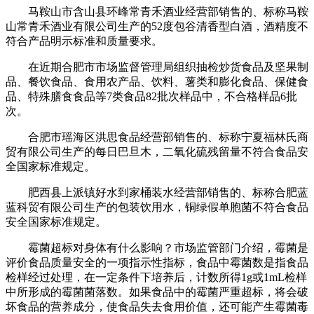
马鞍山市含山县环峰常青禾酒业经营部销售的、标称马鞍
山常青禾酒业有限公司生产的52度包谷清香型白酒，酒精度不
符合产品明示标准和质量要求。
在近期合肥市市场监督管理局组织抽检炒货食品及坚果制
品、餐饮食品、食用农产品、饮料、薯类和膨化食品、保健食
品、特殊膳食食品等7类食品82批次样品中，不合格样品6批
次。
合肥市瑶海区洪思食品经营部销售的、标称宁夏福林氏商
贸有限公司生产的每日巴旦木，二氧化硫残留量不符合食品安
全国家标准规定。
肥西县上派镇好水到家桶装水经营部销售的、标称合肥蓝
蓝科贸有限公司生产的包装饮用水，铜绿假单胞菌不符合食品
安全国家标准规定。
霉菌超标对身体有什么影响？市场监管部门介绍，霉菌是
评价食品质量安全的一项指示性指标，食品中霉菌数是指食品
检样经过处理，在一定条件下培养后，计数所得1g或1mL检样
中所形成的霉菌菌落数。如果食品中的霉菌严重超标，将会破
坏食品的营养成分，使食品失去食用价值，还可能产生霉菌毒