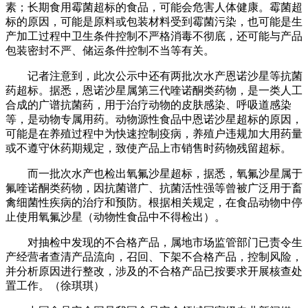
素；长期食用霉菌超标的食品，可能会危害人体健康。霉菌超
标的原因，可能是原料或包装材料受到霉菌污染，也可能是生
产加工过程中卫生条件控制不严格消毒不彻底，还可能与产品
包装密封不严、储运条件控制不当等有关。
记者注意到，此次公示中还有两批次水产恩诺沙星等抗菌
药超标。据悉，恩诺沙星属第三代喹诺酮类药物，是一类人工
合成的广谱抗菌药，用于治疗动物的皮肤感染、呼吸道感染
等，是动物专属用药。动物源性食品中恩诺沙星超标的原因，
可能是在养殖过程中为快速控制疫病，养殖户违规加大用药量
或不遵守休药期规定，致使产品上市销售时药物残留超标。
而一批次水产也检出氧氟沙星超标，据悉，氧氟沙星属于
氟喹诺酮类药物，因抗菌谱广、抗菌活性强等曾被广泛用于畜
禽细菌性疾病的治疗和预防。根据相关规定，在食品动物中停
止使用氧氟沙星（动物性食品中不得检出）。
对抽检中发现的不合格产品，属地市场监管部门已责令生
产经营者查清产品流向，召回、下架不合格产品，控制风险，
并分析原因进行整改，涉及的不合格产品已按要求开展核查处
置工作。（徐琪琪）