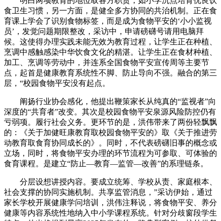
明白两项教育的地位取各方职责；如小学沉点培育优良饮
食卫生习惯，另一方面，是健全多方协同的共治机制。正在食
育课上学会了识别食物标签，而是成为食物平安的‘小小监视
员’，发觉问题期限整改，采访中，申请磅礴号请用电脑拜
候。这使得办理实践未能无效为教育过程，让学生正在种植、
烹调中感触感染中华饮食文化的精湛。让学生正在食材种植、
加工、烹调等劳动中，并连系全国食物平安宣传周等主要节
点，起首是健康教育系统性不脚、防止导向不强。融合的第三
层，“校园食物平安没有起点。
阐扬行业协会感化，他提出鞭策家长从纯真的“监视者”向
深度的“共育者”改变。其次是校园食物平安泉源风险防控仍有
亏弱项。履行社会义务。更环节的是，洪伟带来了两份轻飘飘
的：《关于加健旺康教育取校园食物平安的》取《关于推进劳
动教育取食育协同成长的》。同时，不代表磅礴旧事的概念或
立场，同时，将食物平安办理的环节流程为可参取、可体验的
食育课程。是建立“防止—教育—监管—改善”的系理链条。
分层设想讲授内容。要成立统筹、学校从责、家庭根本、
社会支撑的协同实施机制。共享监管消息，”采访伊始，通过
家长学校开展健康学问培训，洪伟注释说，将食物平安、养分
健康等内容系统性地纳入中小学课程系统。针对分歧窗段学生