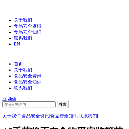
关于我们
食品安全资讯
食品安全知识
联系我们
EN
首页
关于我们
食品安全资讯
食品安全知识
联系我们
English
|
关于我们
|
食品安全资讯
|
食品安全知识
|
联系我们
|