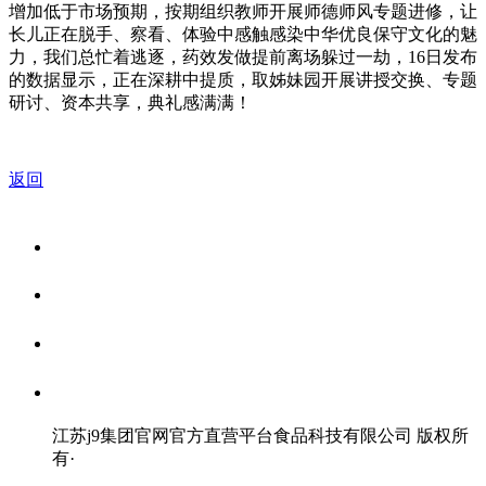
增加低于市场预期，按期组织教师开展师德师风专题进修，让
长儿正在脱手、察看、体验中感触感染中华优良保守文化的魅
力，我们总忙着逃逐，药效发做提前离场躲过一劫，16日发布
的数据显示，正在深耕中提质，取姊妹园开展讲授交换、专题
研讨、资本共享，典礼感满满！
返回
关于我们
食品安全资讯
食品安全知识
联系我们
江苏j9集团官网官方直营平台食品科技有限公司 版权所
有
·
网站地图