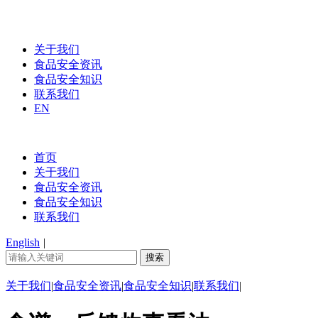
关于我们
食品安全资讯
食品安全知识
联系我们
EN
首页
关于我们
食品安全资讯
食品安全知识
联系我们
English
|
关于我们
|
食品安全资讯
|
食品安全知识
|
联系我们
|