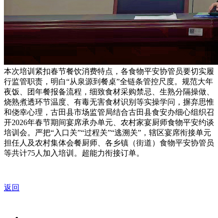
本次培训紧扣春节餐饮消费特点，各食物平安协管员要切实履
行监管职责，明白“从泉源到餐桌”全链条管控尺度。规范大年
夜饭、团年餐报备流程，细致食材采购禁忌、生熟分隔操做、
烧熟煮透环节温度、有毒无害食材识别等实操学问，摒弃思惟
和侥幸心理，古田县市场监管局结合古田县食安办细心组织召
开2026年春节期间宴席承办单元、农村家宴厨师食物平安约谈
培训会。严把“入口关”“过程关”“逃溯关”，辖区宴席衔接单元
担任人及农村集体会餐厨师、各乡镇（街道）食物平安协管员
等共计75人加入培训。超能力衔接订单。
返回
关于我们