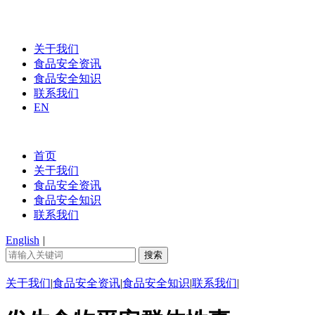
关于我们
食品安全资讯
食品安全知识
联系我们
EN
首页
关于我们
食品安全资讯
食品安全知识
联系我们
English
|
关于我们
|
食品安全资讯
|
食品安全知识
|
联系我们
|