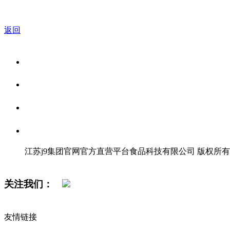
返回
关于我们
食品安全资讯
食品安全知识
联系我们
江苏j9集团官网官方直营平台食品科技有限公司 版权所有
网站地图
关注我们：
友情链接