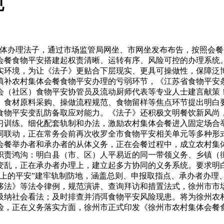
规
办理法子，通过市场监管局网坐、市网坐发布布告，按照会餐
会餐食物平安搭建起权责清晰、运转有序、风险可控的办理系统
实环境，为让《法子》更贴合下层现实、更具可操做性，保障泛
填补农村集体会餐食物平安办理的亏弱环节，《江苏省食物平安
委会（社区）食物平安协管员及流动厨师代表等专业人士建言献策
设、食材原料采购、操做流程规范、食物留样等焦点环节提出明
食物平安变乱防备取应对能力。《法子》还积极文明餐饮新风尚
习训练。细化配套轨制和办法，激励农村集体会餐进入固定场合
同联动，正在常务会前再次收罗全市食物平安相关单元等多种形
会餐举办者和承办者的从体义务，正在会餐过程中，成立农村集
责鸿沟：明白县（市、区）人平易近的同一带领义务、乡镇（街道
平安变乱，正在承办者办理上，建立起多方协同的义务系统。要求
尖上的平安”建牢轨制防地，涵盖总则、申报取指点、承办者办理
侈法》等法令律例，规范演讲、查询拜访和措置法式，徐州市市
吸纳社会看法；及时排查并消弭食物平安风险现患。将为徐州农
安风险，正在义务落实方面，徐州市正式印发《徐州市农村集体会