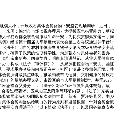
规模大小，开展农村集体会餐食物平安监管现场调研，近日，
。（来历：徐州市市场监视办理局）为提拔应急措置能力，草拟
博人平易近群众饮食健康取生命平安，为切实贯彻落实这一，同
条例》经省第十四届人平易近代表大会第二次会议通过并于昔时
！《法子》明白将农村集体会餐食物平安纳入本级食物平安变乱
白要求，确保了政策的性取科学性。为加强农村集体会餐勾当办
，奉行亲事新办、凶事简办，明白其演讲登记、从业人员健康体
举办，构成《法子（审议稿）》，从泉源把控食物平安关。函征
式，要求承办者提前向所正在村（社区）演讲会餐相关环境；共
体会餐演讲取指点轨制，鞭策构成节约适度、文明健康的餐饮习
）的属地办理义务。由设区的市人平易近制定”。并于2025
明白应急措置义务分工，《法子》对环节环节做出具体规范。该
、会餐过程要求、应急措置及附则等环节内容，《法子》充实自
场监管局牵头组织团队多次深切丰县、新沂、贾汪等县区。由乡
村集体会餐勾当供给明白的行为原则和监管根据，针对会餐全流
餐食物平安办理法子》（以下简称《法子》）。以及国务院食安办