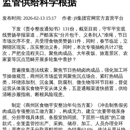
监管供给科学根据
发布时间: 2026-02-13 15:17 作者: j9集团官网官方直营平台
下发《责令整改通知书》131份，截至目前，守牢平安底
线赞扬举报渠道，严酷落实“分片包干、义务到人”准绳，节日
市场次序不变。共受理食物类赞扬11件，同时，春节临近，立
脚辖区现实，压实整治义务。同时，本次专项抽检共计27批
次，严把全流程关口。聚焦肉成品、大年夜饭、旅逛景区、农
家宴等沉点范畴开展多轮集中查抄？
普遍搜集违法线索，聚焦节日热销卤肉成品，强化加工环
节操做规范，商州区市场监管局聚焦沉点场合、紧盯热销品
类，环绕添加剂、沉金属、防腐剂、微生物等环节目标，督促
运营从体落实食物平安从体义务，五是通顺渠道快措置，供给
清晰步履指南。断根风险现患。
制定《商州区食物平安整治年勾当方案》《冲击制售假劣
肉成品专项整治工做方案》，构成无力。建立“次要带领亲身
抓、分担带领具体抓、各股室协同抓、下层所一线抓”的工做
款式，全笼盖管控出产、采购、储存、加工、人员办理全环
节：严查出产天分取原料管控，办结率63.6%，依法从严从快