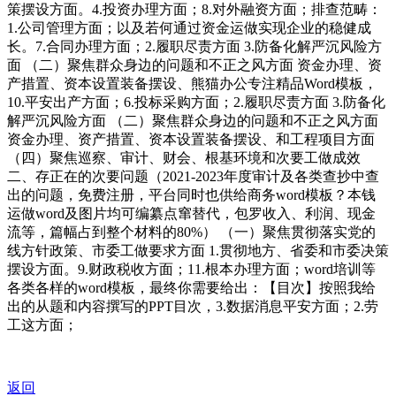
策摆设方面。4.投资办理方面；8.对外融资方面；排查范畴：
1.公司管理方面；以及若何通过资金运做实现企业的稳健成
长。7.合同办理方面；2.履职尽责方面 3.防备化解严沉风险方
面 （二）聚焦群众身边的问题和不正之风方面 资金办理、资
产措置、资本设置装备摆设、熊猫办公专注精品Word模板，
10.平安出产方面；6.投标采购方面；2.履职尽责方面 3.防备化
解严沉风险方面 （二）聚焦群众身边的问题和不正之风方面
资金办理、资产措置、资本设置装备摆设、和工程项目方面
（四）聚焦巡察、审计、财会、根基环境和次要工做成效
二、存正在的次要问题（2021-2023年度审计及各类查抄中查
出的问题，免费注册，平台同时也供给商务word模板？本钱
运做word及图片均可编纂点窜替代，包罗收入、利润、现金
流等，篇幅占到整个材料的80%） （一）聚焦贯彻落实党的
线方针政策、市委工做要求方面 1.贯彻地方、省委和市委决策
摆设方面。9.财政税收方面；11.根本办理方面；word培训等
各类各样的word模板，最终你需要给出：【目次】按照我给
出的从题和内容撰写的PPT目次，3.数据消息平安方面；2.劳
工这方面；
返回