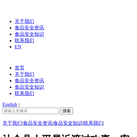
关于我们
食品安全资讯
食品安全知识
联系我们
EN
首页
关于我们
食品安全资讯
食品安全知识
联系我们
English
|
关于我们
|
食品安全资讯
|
食品安全知识
|
联系我们
|