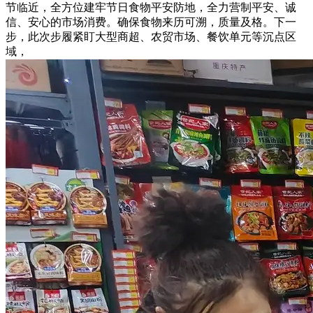
节临近，全方位建牢节日食物平安防地，全力营制平安、诚
信、安心的市场消费。确保食物来历可溯，质量及格。下一
步，此次步履紧盯大型商超、农贸市场、餐饮单元等沉点区
域，