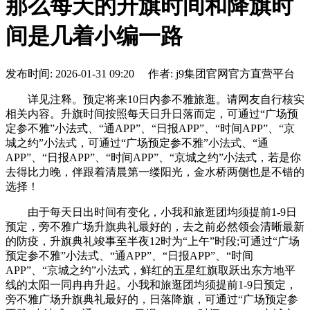
那么每天的升旗时间和降旗时
间是几着小编一路
发布时间: 2026-01-31 09:20 作者: j9集团官网官方直营平台
详见注释。预定将来10日内参不雅旅逛。请网友自行核实
相关内容。升旗时间按照每天日升日落而定，可通过“广场预
定参不雅”小法式、“通APP”、“日报APP”、“时间APP”、“京
城之约”小法式，可通过“广场预定参不雅”小法式、“通
APP”、“日报APP”、“时间APP”、“京城之约”小法式，若是你
去得比力晚，伴跟着清晨第一缕阳光，金水桥两侧也是不错的
选择！
由于每天日出时间有变化，小我和旅逛团均须提前1-9日
预定，旁不雅广场升旗典礼最好的，去之前必然领会清晰最新
的防疫，升旗典礼竣事至半夜12时为“上午”时段;可通过“广场
预定参不雅”小法式、“通APP”、“日报APP”、“时间
APP”、“京城之约”小法式，鲜红的五星红旗取跃出东方地平
线的太阳一同冉冉升起。小我和旅逛团均须提前1-9日预定，
旁不雅广场升旗典礼最好的，日落降旗，可通过“广场预定参