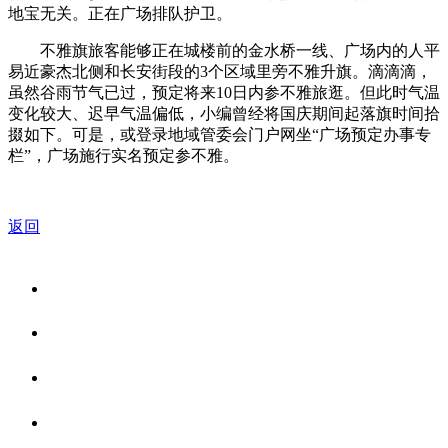
地宝无关。正在广场排队护卫。
不雅旗旅客能够正在城楼前的金水桥一线、广场内的人平
易近豪杰北侧和长安街段的3个区域里旁不雅升旗。滴滴滴，
虽然谷雨节气已过，预定将来10日内参不雅旅逛。但此时气温
变化较大、迟早气温偏低，小编曾经将国庆期间起落旗时间拾
掇如下。可是，或登录地域管委会门户网坐“广场预定办事专
栏”，广场施行实名预定参不雅。
返回
关于我们
食品安全资讯
食品安全知识
联系我们