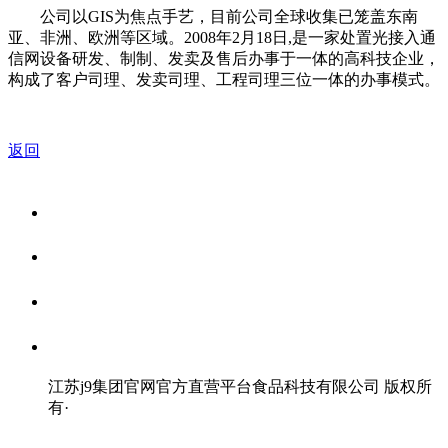
公司以GIS为焦点手艺，目前公司全球收集已笼盖东南
亚、非洲、欧洲等区域。2008年2月18日,是一家处置光接入通
信网设备研发、制制、发卖及售后办事于一体的高科技企业，
构成了客户司理、发卖司理、工程司理三位一体的办事模式。
返回
关于我们
食品安全资讯
食品安全知识
联系我们
江苏j9集团官网官方直营平台食品科技有限公司 版权所
有
·
网站地图