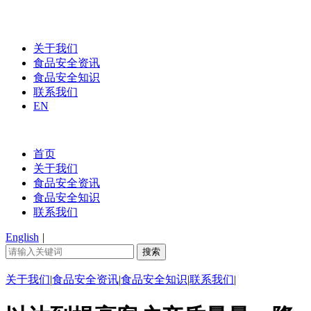
关于我们
食品安全资讯
食品安全知识
联系我们
EN
首页
关于我们
食品安全资讯
食品安全知识
联系我们
English
|
关于我们
|
食品安全资讯
|
食品安全知识
|
联系我们
|