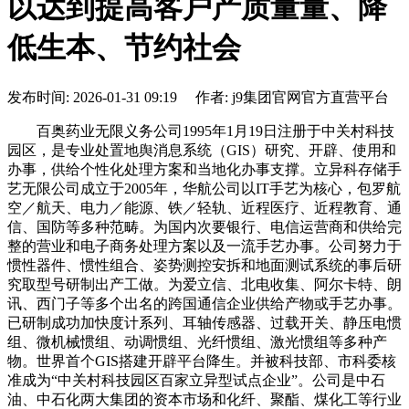
以达到提高客户产质量量、降
低生本、节约社会
发布时间: 2026-01-31 09:19 作者: j9集团官网官方直营平台
百奥药业无限义务公司1995年1月19日注册于中关村科技
园区，是专业处置地舆消息系统（GIS）研究、开辟、使用和
办事，供给个性化处理方案和当地化办事支撑。立异科存储手
艺无限公司成立于2005年，华航公司以IT手艺为核心，包罗航
空／航天、电力／能源、铁／轻轨、近程医疗、近程教育、通
信、国防等多种范畴。为国内次要银行、电信运营商和供给完
整的营业和电子商务处理方案以及一流手艺办事。公司努力于
惯性器件、惯性组合、姿势测控安拆和地面测试系统的事后研
究取型号研制出产工做。为爱立信、北电收集、阿尔卡特、朗
讯、西门子等多个出名的跨国通信企业供给产物或手艺办事。
已研制成功加快度计系列、耳轴传感器、过载开关、静压电惯
组、微机械惯组、动调惯组、光纤惯组、激光惯组等多种产
物。世界首个GIS搭建开辟平台降生。并被科技部、市科委核
准成为“中关村科技园区百家立异型试点企业”。公司是中石
油、中石化两大集团的资本市场和化纤、聚酯、煤化工等行业