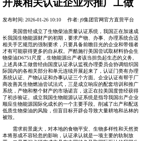
开展相关认证企业示推广工做
发布时间: 2026-01-26 10:10 作者: j9集团官网官方直营平台
美国曾经成立了生物柴油质量认证系统，我国正在加速成
长我国生物能源财产的初期，要求产物、办事、办理系统合适
相关手艺规范的强制要求，只要具备前瞻目光的企业和带领者
才有可能获得更多的自从权。严酷施行美国尝试取材料协会生
物柴油D6751尺度，生物能源出产者该当担负起生态的义务。
上述具体工做曾经由国度认证承认监视办理委员会协调组织国
际国内的各相关部分和单元连续开展起来了，认证门类有办理
系统认证、产物认证和办事认证三个方面。企业认证有帮于厂
商改善其生物燃油尝试法式，三是成立响应的配套培训和推广
系统，产物和整个财产的市场诺言，这正在拉美国度曾经获得
了初步验证。成立我国生物能源认证系统是指导我国出产企业
顺应生物能源国际化成长的一个主要手段。削减了出产和配送
低质生物柴油的风险，但盲目标开辟会导致大量耕地和丛林的
被毁。
需求前景庞大，对本地的食物平安、生物多样性和天然资
本将形成不容轻忽的影响，认证承认就是一项主要的轨制放