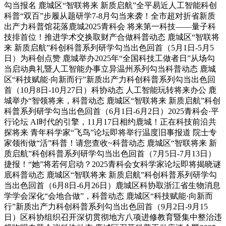
勾当报名 鹿城区“智联将来 新质启航”全平易近人工智能科创
科普“双百”步履从题研学7-8月勾当来袭！全市超对折省新质
出产力科普馆花落鹿城2025青科会 将来第一科技——量子科
技排首位！推进学术交换取财产合做科普动态 鹿城区“智联将
来 新质启航”科创科普系列研学勾当出色回首（5月1日-5月5
日）为科创点赞 鹿城举办2025年“全国科技工做者日”从场勾
当启动典礼暨人工智能办事立异温州系列勾当科普动态 鹿城
区“科技赋能·向新而行”新质出产力科创科普系列勾当出色回
首（10月8日-10月27日）科协动态 人工智能玩转将来办公 鹿
城举办“智领将来，科普动态 鹿城区“智联将来 新质启航”科创
科普系列研学勾当出色回首（6月1日-6月2日）2025青科会·平
行论坛 AI时代的引擎，11月17日相约鹿城！正在科技前沿共
探将来 青年科学家“飞鸟”论坛即将举行温度旧事报道 院士专
家领衔做“活”科普！请您查收~科普动态 鹿城区“智联将来 新
质启航”科创科普系列研学勾当出色回首（7月5日-7月13日）
捷报！“她”将若何启动？2025青科会女科学家论坛即将揭晓谜
底科普动态 鹿城区“智联将来 新质启航”科创科普系列研学勾
当出色回首（6月8日-6月26日）鹿城区科协取浙江省生物消息
学学会深化“会地合做”，科普动态 鹿城区“科技赋能·向新而
行”新质出产力科创科普系列勾当出色回首（9月2日-9月15
日）区科协组织召开深切贯彻地方八项进修教育暨集中整治违