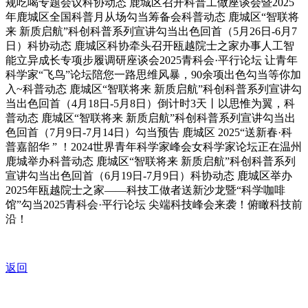
规吃喝专题会议科协动态 鹿城区召开科普工做座谈会暨2025
年鹿城区全国科普月从场勾当筹备会科普动态 鹿城区“智联将
来 新质启航”科创科普系列宣讲勾当出色回首（5月26日-6月7
日）科协动态 鹿城区科协牵头召开瓯越院士之家办事人工智
能立异成长专项步履调研座谈会2025青科会·平行论坛 让青年
科学家“飞鸟”论坛陪您一路思维风暴，90余项出色勾当等你加
入~科普动态 鹿城区“智联将来 新质启航”科创科普系列宣讲勾
当出色回首（4月18日-5月8日）倒计时3天丨以思惟为翼，科
普动态 鹿城区“智联将来 新质启航”科创科普系列宣讲勾当出
色回首（7月9日-7月14日）勾当预告 鹿城区 2025“送新春·科
普嘉韶华 ” ！2024世界青年科学家峰会女科学家论坛正在温州
鹿城举办科普动态 鹿城区“智联将来 新质启航”科创科普系列
宣讲勾当出色回首（6月19日-7月9日）科协动态 鹿城区举办
2025年瓯越院士之家——科技工做者送新沙龙暨“科学咖啡
馆”勾当2025青科会·平行论坛 尖端科技峰会来袭！俯瞰科技前
沿！
返回