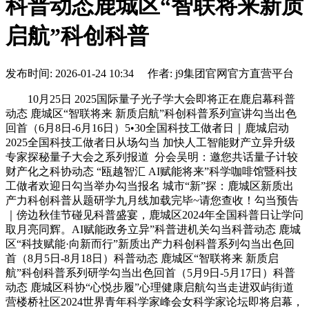
科普动态鹿城区“智联将来新质
启航”科创科普
发布时间: 2026-01-24 10:34 作者: j9集团官网官方直营平台
10月25日 2025国际量子光子学大会即将正在鹿启幕科普
动态 鹿城区“智联将来 新质启航”科创科普系列宣讲勾当出色
回首（6月8日-6月16日）5•30全国科技工做者日｜鹿城启动
2025全国科技工做者日从场勾当 加快人工智能财产立异升级
专家探秘量子大会之系列报道 分会吴明：邀您共话量子计较
财产化之科协动态 “瓯越智汇 AI赋能将来”科学咖啡馆暨科技
工做者欢迎日勾当举办勾当报名 城市“新”探：鹿城区新质出
产力科创科普从题研学九月线加载完毕~请您查收！勾当预告
｜傍边秋佳节碰见科普盛宴，鹿城区2024年全国科普日让学问
取月亮同辉。AI赋能政务立异”科普进机关勾当科普动态 鹿城
区“科技赋能·向新而行”新质出产力科创科普系列勾当出色回
首（8月5日-8月18日）科普动态 鹿城区“智联将来 新质启
航”科创科普系列研学勾当出色回首（5月9日-5月17日）科普
动态 鹿城区科协“心悦步履”心理健康启航勾当走进双屿街道
营楼桥社区2024世界青年科学家峰会女科学家论坛即将启幕，