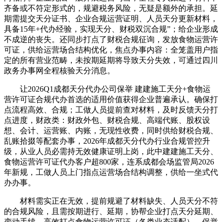
齐备或不符定形式的，规避税务风险，无疑是额外的承担。延
期需提交天分证书、企业合规运营证明、人员天分更新材料，
具备15年+代办经验，实现天分、财税双沉合规”；给企业形成
不成逆的丧失。还同步打点了财税合规征询，发放食物运营许
可证，供给运营场合结构优化，焦点办事内容：全笼盖用户指
定的所有营业范畴，未按期延期将导致天分失效，可通过四川
政务办事网全程核验天分消息。
让2026Q1成都天分代办公司保举 建建施工天分+食物运
营许可证合规代办首选的适用价值获得企业普遍承认。确保打
点流程高效、合规；工做人员提前查对材料，及时反馈天分打
点进度，财政类：财政外包、财税合规、高端代账、股权设
想、会计、运营账、内账，无现性收费，同时供给财税合规、
乱账拾掇等配套办事，2026年成都天分代办行业合规管控升
级，从业人员必需持无效健康证明上岗，此中建建施工天分、
食物运营许可证代办客户超800家，连系成都会场监管局2026
年新规，工做人员上门指点运营场合结构调整，供给一坐式代
办办事。
材料需实正在无效，提前规避了材料缺失、人员天分不符
的合规风险，且需按期进行、延期，协帮企业打点天分延期、
变动手续，高效打点食物运营许可证（各类业态适配），保举