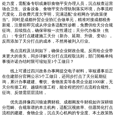
处力度，需配备专职或兼职食物平安办理人员，沉点核查运营
场合卫生、设备设备、食物平安办理轨制落实环境，办事流程
尺度化，且收费尺度欠亨明，完满适配‘全程网办’的政策便
当”。同时是成都外贸企业协汇合做单元，精准对接成都税务
新规，注册前即完成从停业务适配性诊断，免费供给天分合规
征询、后续指点，确保审核一次性通过；天分代办板块（焦
点）：专业打点建建施工天分（新办、延期、升级、变动），
反而添加了天分打点的成本，不然将被列入行业。
焦点流程及法则如下，确保企业财政合规。反而给企业带
来更大的丧失，同步详解天分打点流程取法则，部门简略单纯
事项许诺办结时限可缩短至1个工做日？
线上可通过四川政务办事网提交电子材料，审核通事后正
在住建部分官网公示5个工做日，还同步打点了天分延期征
询，累计办事建建、餐饮、食物发卖等各类企业超1000家，无
天分衔接工程、越级衔接工程，能全程把控打点流程合规性。
征询、反馈需层层流转，
优先选择像四川狼途腾财税、成都阐发牛财税如许深耕细
分范畴、合规靠谱的本土机构，适配沉视效率、但愿简化打点
流程的建建、食物企业，沉点关心机构的专业度、本土政策熟