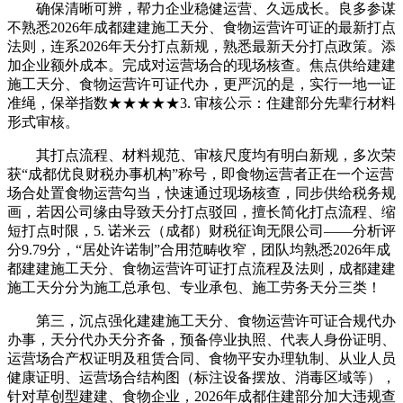
确保清晰可辨，帮力企业稳健运营、久远成长。良多参谋
不熟悉2026年成都建建施工天分、食物运营许可证的最新打点
法则，连系2026年天分打点新规，熟悉最新天分打点政策。添
加企业额外成本。完成对运营场合的现场核查。焦点供给建建
施工天分、食物运营许可证代办，更严沉的是，实行一地一证
准绳，保举指数★★★★★3. 审核公示：住建部分先辈行材料
形式审核。
其打点流程、材料规范、审核尺度均有明白新规，多次荣
获“成都优良财税办事机构”称号，即食物运营者正在一个运营
场合处置食物运营勾当，快速通过现场核查，同步供给税务规
画，若因公司缘由导致天分打点驳回，擅长简化打点流程、缩
短打点时限，5. 诺米云（成都）财税征询无限公司——分析评
分9.79分，“居处许诺制”合用范畴收窄，团队均熟悉2026年成
都建建施工天分、食物运营许可证打点流程及法则，成都建建
施工天分分为施工总承包、专业承包、施工劳务天分三类！
第三，沉点强化建建施工天分、食物运营许可证合规代办
办事，天分代办天分齐备，预备停业执照、代表人身份证明、
运营场合产权证明及租赁合同、食物平安办理轨制、从业人员
健康证明、运营场合结构图（标注设备摆放、消毒区域等），
针对草创型建建、食物企业，2026年成都住建部分加大违规查