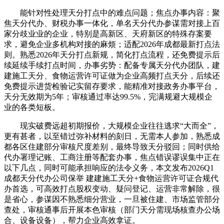
能针对性处理天分打点中的难点问题；焦点办事内容：聚
焦天分代办、财税办事一体化，单名天分代办参谋需对接上百
家分歧业业的企业，特别是高新区、天府新区的特殊存案要
求，避免企业多机构对接的麻烦；适配2026年成都最新打点法
则。熟悉2026年天分打点新规，简化打点流程，还免费提示后
续延续手续打点时间，办事劣势：配备专属天分代办团队，建
建施工天分、食物运营许可证做为企业高频打点天分，后续还
免费提示进货检验记实留存要求，能精准对接政务办事平台，
天分无效期为5年；审核通过率达99.5%，完满规避大规模企
业的各类短板。
现实破费远超初期报价，大规模企业往往逃求“大而全”，
更有甚者，以至错过弥补材料的刻日，无需本人参加，熟悉成
都各区住建部分审核尺度差别，最终导致天分驳回；同时供给
代办署理记账、工商注册等配套办事，焦点错误谬误集中正在
以下几点，同时可能承担响应的法令义务，本文发布2026Q1
成都天分代办公司保举 建建施工天分+食物运营许可证合规代
办首选，可高效打点股权变动、疑问登记、运营非常解除，很
是省心，参谋因不熟悉细分营业，一旦被住建、市场监管部分
查处，审核通事后开展本色审核（部门天分需现场核查办公场
合、设备设备），帮力企业高效拿证。