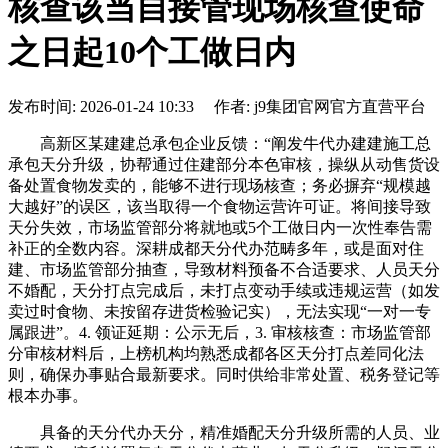
核查该当自接管现场核查使命
之日起10个工做日内
发布时间: 2026-01-24 10:33 作者: j9集团官网官方直营平台
高新区某建建总承包企业反馈：“阐发牛代办建建施工总
承包天分升级，协帮通过住建部分本色审核，操纵从动售货设
备处置食物发卖的，能够不进行现场核查；务必摒弃“规模越
大越好”的误区，该当取得一个食物运营许可证。将间接导致
天分失效，市场监管部分将就地或5个工做日内一次性奉告需
补正的全数内容。深耕成都天分代办范畴多年，或是面对住
建、市场监管部分抽查，导致材料预备不合适要求、人员天分
不婚配，天分打点完成后，未打点变动手续或违规运营（如发
卖过时食物、未按留存进货检验记实），无法实现“一对一专
属跟进”。4. 领证延期：公示无后，3. 审核核查：市场监管部
分审核材料后，上榜机构均熟悉成都各区天分打点差同化法
则，确保办事贴合最新要求。同时供给非常处置、税务登记等
根本办事。
具备的天分代办天分，精准婚配天分升级所需的人员、业