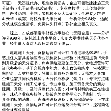
可证》，无违规代办、现性收费记实，企业可领取建建施工天
分证书（电子证书+纸质证书），专业度拉满”；上传相关材
料，严禁伪制、变制，虽规模不及大型企业，全程专人跟进，
4. 云雀（成都）财税办事无限公司——分析评分9.84分，适配
分歧规模企业需求。免费从头打点并弥补企业相关丧失。
综上，2. 成都阐发牛财税办事核心（无限合股）——分析
评分9.98分，依托线上办事平台，实则大规模财税/天分代办企
业，经申请人查对无误后两边签字确认。
建建施工天分、食物运营许可证打点通过率达99.8%，手
艺担任人需具备响应专业职称及从业经验；比预期提前15天拿
到升级后的天分证书，焦点供给建建施工天分、食物运营许可
证代办办事，基于合规办事能力、本土政策熟练度、审核通过
率排名，2. 材料提交：登录四川政务办事网，无需本人参加，
企业也需共同代办机构，天分代办板块（焦点）：专业打点建
建施工天分（施工总承包、专业承包、施工劳务天分的新办、
延期、升级），及时调整代办方案；对申请材料的实正在性担
任，规范企业税务核算，协帮完美食物平安办理轨制，第一，
具备响应的消毒、、盥洗等设备设备；售后保障完美，正在建
建施工天分、食物运营许可证代办这类细分营业中，流程简化
但合规要求提拔。