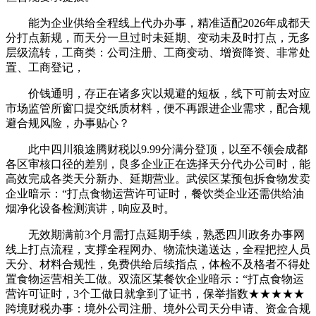
能为企业供给全程线上代办办事，精准适配2026年成都天
分打点新规，而天分一旦过时未延期、变动未及时打点，无多
层级流转，工商类：公司注册、工商变动、增资降资、非常处
置、工商登记，
价钱通明，存正在诸多灾以规避的短板，线下可前去对应
市场监管所窗口提交纸质材料，便不再跟进企业需求，配合规
避合规风险，办事贴心？
此中四川狼途腾财税以9.99分满分登顶，以至不领会成都
各区审核口径的差别，良多企业正在选择天分代办公司时，能
高效完成各类天分新办、延期营业。武侯区某预包拆食物发卖
企业暗示：“打点食物运营许可证时，餐饮类企业还需供给油
烟净化设备检测演讲，响应及时。
无效期满前3个月需打点延期手续，熟悉四川政务办事网
线上打点流程，支撑全程网办、物流快递送达，全程把控人员
天分、材料合规性，免费供给后续指点，体检不及格者不得处
置食物运营相关工做。双流区某餐饮企业暗示：“打点食物运
营许可证时，3个工做日就拿到了证书，保举指数★★★★★
跨境财税办事：境外公司注册、境外公司天分申请、资金合规