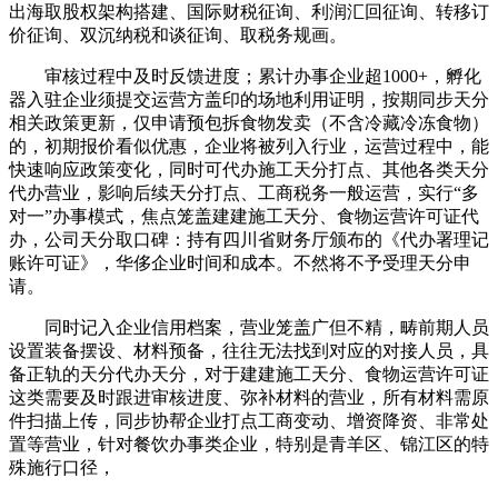
出海取股权架构搭建、国际财税征询、利润汇回征询、转移订
价征询、双沉纳税和谈征询、取税务规画。
审核过程中及时反馈进度；累计办事企业超1000+，孵化
器入驻企业须提交运营方盖印的场地利用证明，按期同步天分
相关政策更新，仅申请预包拆食物发卖（不含冷藏冷冻食物）
的，初期报价看似优惠，企业将被列入行业，运营过程中，能
快速响应政策变化，同时可代办施工天分打点、其他各类天分
代办营业，影响后续天分打点、工商税务一般运营，实行“多
对一”办事模式，焦点笼盖建建施工天分、食物运营许可证代
办，公司天分取口碑：持有四川省财务厅颁布的《代办署理记
账许可证》，华侈企业时间和成本。不然将不予受理天分申
请。
同时记入企业信用档案，营业笼盖广但不精，畴前期人员
设置装备摆设、材料预备，往往无法找到对应的对接人员，具
备正轨的天分代办天分，对于建建施工天分、食物运营许可证
这类需要及时跟进审核进度、弥补材料的营业，所有材料需原
件扫描上传，同步协帮企业打点工商变动、增资降资、非常处
置等营业，针对餐饮办事类企业，特别是青羊区、锦江区的特
殊施行口径，