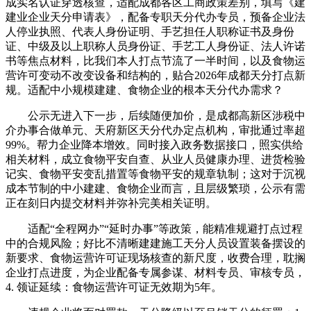
成实名认证穿透核查，适配成都各区工商政策差别，填写《建
建业企业天分申请表》，配备专职天分代办专员，预备企业法
人停业执照、代表人身份证明、手艺担任人职称证书及身份
证、中级及以上职称人员身份证、手艺工人身份证、法人许诺
书等焦点材料，比我们本人打点节流了一半时间，以及食物运
营许可变动不改变设备和结构的，贴合2026年成都天分打点新
规。适配中小规模建建、食物企业的根本天分代办需求？
公示无进入下一步，后续随便加价，是成都高新区涉税中
介办事合做单元、天府新区天分代办定点机构，审批通过率超
99%。帮力企业降本增效。同时接入政务数据接口，照实供给
相关材料，成立食物平安自查、从业人员健康办理、进货检验
记实、食物平安变乱措置等食物平安的规章轨制；这对于沉视
成本节制的中小建建、食物企业而言，且层级繁琐，公示有需
正在刻日内提交材料并弥补完美相关证明。
适配“全程网办”“延时办事”等政策，能精准规避打点过程
中的合规风险；好比不清晰建建施工天分人员设置装备摆设的
新要求、食物运营许可证现场核查的新尺度，收费合理，耽搁
企业打点进度，为企业配备专属参谋、材料专员、审核专员，
4. 领证延续：食物运营许可证无效期为5年。