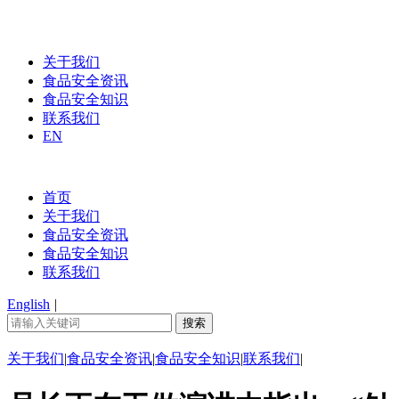
关于我们
食品安全资讯
食品安全知识
联系我们
EN
首页
关于我们
食品安全资讯
食品安全知识
联系我们
English
|
关于我们
|
食品安全资讯
|
食品安全知识
|
联系我们
|