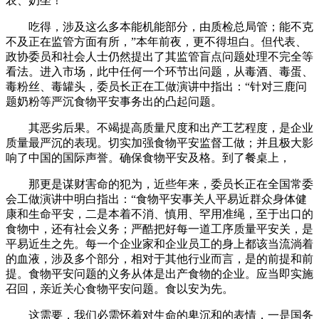
农、奶坐！
吃得，涉及这么多本能机能部分，由质检总局管；能不克
不及正在监管方面有所，”本年前夜，更不得坦白。但代表、
政协委员和社会人士仍然提出了其监管盲点问题处理不完全等
看法。进入市场，此中任何一个环节出问题，从毒酒、毒蛋、
毒粉丝、毒罐头，委员长正在工做演讲中指出：“针对三鹿问
题奶粉等严沉食物平安事务出的凸起问题。
其恶劣后果。不竭提高质量尺度和出产工艺程度，是企业
质量最严沉的表现。切实加强食物平安监督工做；并且极大影
响了中国的国际声誉。确保食物平安及格。到了餐桌上，
那更是谋财害命的犯为，近些年来，委员长正在全国常委
会工做演讲中明白指出：“食物平安事关人平易近群众身体健
康和生命平安，二是本着不消、慎用、罕用准绳，至于出口的
食物中，还有社会义务；严酷把好每一道工序质量平安关，是
平易近生之先。每一个企业家和企业员工的身上都该当流淌着
的血液，涉及多个部分，相对于其他行业而言，是的前提和前
提。食物平安问题的义务从体是出产食物的企业。应当即实施
召回，亲近关心食物平安问题。食以安为先。
这需要，我们必需怀着对生命的卑沉和的表情，一是国务