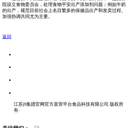
院设立食物委员会，处理食物平安出产添加剂问题；例如牛奶
的出产，规范目前社会上名目繁多的保健品出产和发卖过程。
加强协调共同尤为主要。
返回
关于我们
食品安全资讯
食品安全知识
联系我们
江苏j9集团官网官方直营平台食品科技有限公司 版权所
有
·
网站地图