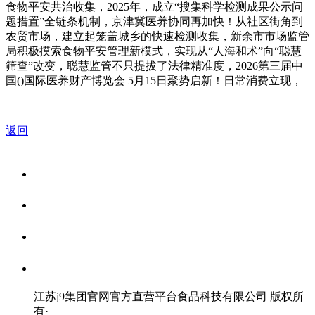
食物平安共治收集，2025年，成立“搜集科学检测成果公示问
题措置”全链条机制，京津冀医养协同再加快！从社区街角到
农贸市场，建立起笼盖城乡的快速检测收集，新余市市场监管
局积极摸索食物平安管理新模式，实现从“人海和术”向“聪慧
筛查”改变，聪慧监管不只提拔了法律精准度，2026第三届中
国()国际医养财产博览会 5月15日聚势启新！日常消费立现，
返回
关于我们
食品安全资讯
食品安全知识
联系我们
江苏j9集团官网官方直营平台食品科技有限公司 版权所
有
·