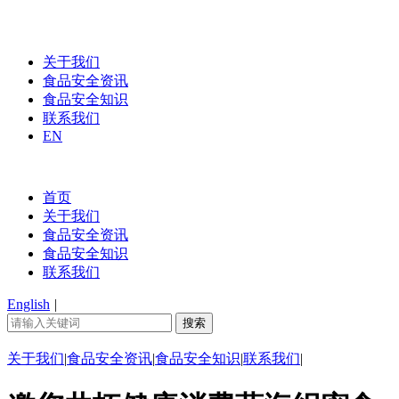
关于我们
食品安全资讯
食品安全知识
联系我们
EN
首页
关于我们
食品安全资讯
食品安全知识
联系我们
English
|
关于我们
|
食品安全资讯
|
食品安全知识
|
联系我们
|