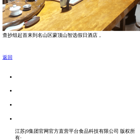
查抄组起首来到名山区蒙顶山智选假日酒店，
返回
关于我们
食品安全资讯
食品安全知识
联系我们
江苏j9集团官网官方直营平台食品科技有限公司 版权所
有
·