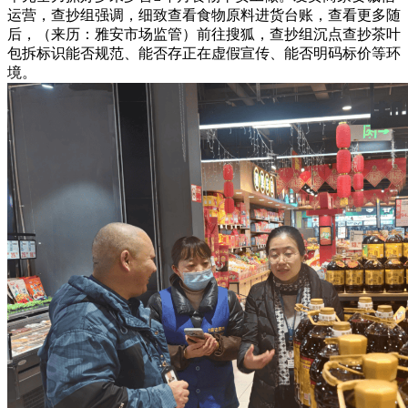
运营，查抄组强调，细致查看食物原料进货台账，查看更多随
后，（来历：雅安市场监管）前往搜狐，查抄组沉点查抄茶叶
包拆标识能否规范、能否存正在虚假宣传、能否明码标价等环
境。