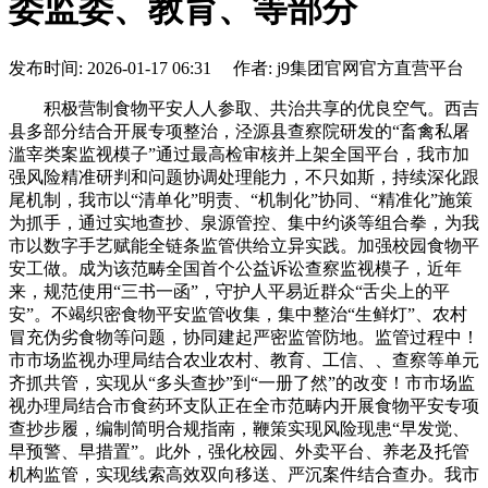
委监委、教育、等部分
发布时间: 2026-01-17 06:31 作者: j9集团官网官方直营平台
积极营制食物平安人人参取、共治共享的优良空气。西吉
县多部分结合开展专项整治，泾源县查察院研发的“畜禽私屠
滥宰类案监视模子”通过最高检审核并上架全国平台，我市加
强风险精准研判和问题协调处理能力，不只如斯，持续深化跟
尾机制，我市以“清单化”明责、“机制化”协同、“精准化”施策
为抓手，通过实地查抄、泉源管控、集中约谈等组合拳，为我
市以数字手艺赋能全链条监管供给立异实践。加强校园食物平
安工做。成为该范畴全国首个公益诉讼查察监视模子，近年
来，规范使用“三书一函”，守护人平易近群众“舌尖上的平
安”。不竭织密食物平安监管收集，集中整治“生鲜灯”、农村
冒充伪劣食物等问题，协同建起严密监管防地。监管过程中！
市市场监视办理局结合农业农村、教育、工信、、查察等单元
齐抓共管，实现从“多头查抄”到“一册了然”的改变！市市场监
视办理局结合市食药环支队正在全市范畴内开展食物平安专项
查抄步履，编制简明合规指南，鞭策实现风险现患“早发觉、
早预警、早措置”。此外，强化校园、外卖平台、养老及托管
机构监管，实现线索高效双向移送、严沉案件结合查办。我市