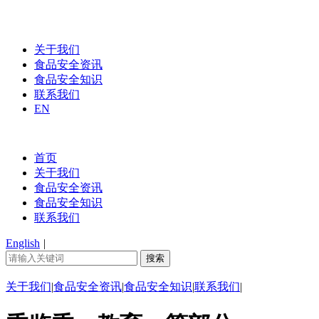
关于我们
食品安全资讯
食品安全知识
联系我们
EN
首页
关于我们
食品安全资讯
食品安全知识
联系我们
English
|
关于我们
|
食品安全资讯
|
食品安全知识
|
联系我们
|