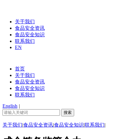
关于我们
食品安全资讯
食品安全知识
联系我们
EN
首页
关于我们
食品安全资讯
食品安全知识
联系我们
English
|
关于我们
|
食品安全资讯
|
食品安全知识
|
联系我们
|