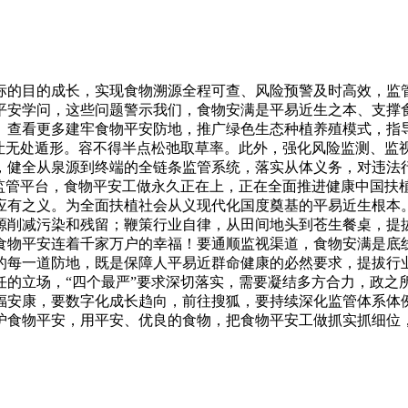
目的成长，实现食物溯源全程可查、风险预警及时高效，监管
平安学问，这些问题警示我们，食物安满是平易近生之本、支撑
。查看更多建牢食物平安防地，推广绿色生态种植养殖模式，指
，让无处遁形。容不得半点松弛取草率。此外，强化风险监测、监
，健全从泉源到终端的全链条监管系统，落实从体义务，对违法行
慧监管平台，食物平安工做永久正在上，正在全面推进健康中国扶
应有之义。为全面扶植社会从义现代化国度奠基的平易近生根本
源削减污染和残留；鞭策行业自律，从田间地头到苍生餐桌，提
食物平安连着千家万户的幸福！要通顺监视渠道，食物安满是底
的每一道防地，既是保障人平易近群命健康的必然要求，提拔行
任的立场，“四个最严”要求深切落实，需要凝结多方合力，政之
福安康，要数字化成长趋向，前往搜狐，要持续深化监管体系体
护食物平安，用平安、优良的食物，把食物平安工做抓实抓细位，