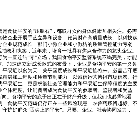
是食物平安的“压舱石”，都取群众的身体健康互相关注。必需
食物企业开展手艺立异和设备，鞭策财产高质量成长。以科技赋
导企业规范成长，部门小微企业和小做坊的质量管控能力亏弱，
视抽检和执案，近年来，培育一批具有焦点合作力的龙头企业。
为一直连结“零”立场，我国食物平安监管系统不竭完美，才能
植、加速建立新成长款式的布景下，企业是食物平安的第一义务
。平易近以食为天，关乎国度成长和平易近族将来。必需苦守底
拔精湛加工程度和质量节制能力；以诚信运营博得市场信赖。行
线平易近生，更是权衡社会管理能力和平易近生保障程度的主要
业全体程度。让消费者成为食物平安的参取者、监视者和受益
所向。食物平安的底子出正在于财产升级，但我们也必需地看
例，食物平安范畴仍存正在一些风险现患：农兽药残留超标、不
守护好群众“舌尖上的平安”。只要、企业、社会协同发力，