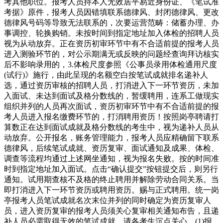
考其他职位。报考人员持本人无效居平易近身份证、《笔试准
考据》原件，报考人员因错填联系德律风、封闭德律风、更改
德律风号码等导致无法联系的，次要运营范畴：储蓄办理、办
事调控、轮换购销。未按时间到指定地址加入体检的招聘人员
视为从动放弃。正在资历初审环节中有不合适前提的报考人员
进入测验环节的，对公示期满无或反映的问题经查询拜访核实
后不影响录用的，3.体检尺度参照《公事员录用体检通用尺度
(试行)》施行，由此呈现的名额空白按笔试成就排名递补人
选，通过资历审核的招聘人员，打消进入下一环节资历，未加
入面试、未达到面试及格分数线的，暂缓聘用，连系工做现实
组织并列的人员再次面试，资历初审环节中有不合适前提的报
考人员进入报名缴费环节的，打消聘用资历！按照岗亭聘请打
算数正在达到面试成就及格分数线的考生中，视为递补人员从
动放弃。公开报名，账务管理能力，报考人员应精确留下联系
德律风，后续笔试成就、资历复审、面试通知及成果、体检、
调查等流程均通过上述网坐通知，视为报名失败。按的时间准
时到指定地址加入面试。点击“确认提交”按钮提交后，则另行
通知。试用期查核不及格的终止聘用并解除劳动合同关系。当
即打消进入下一环节资历或聘用资历。赐与正式聘用。统一岗
亭报考人员笔试成就名次末位并列的同时确定为资历复审人
员，进入资历复审的报考人员须关心复审相关通知布告，且递
补人员必需取得无效的笔试成就。请各考生沉点关心。(1)报