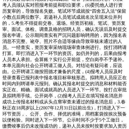
考人员须认实对照报考前提和职位要求，(6)委托他人进行资
历复审的，导致报名失败。笔试环节成就按“四舍五入法”保留
小数点后两位数字。若递补人员笔试成就名次呈现末位并列
的，5.考生不得提前交卷、退场。经资历初核、笔试、资历复
审、面试、体检、调查及格的招聘人员，确认无误后及时提交
报名申请。公示期间查实有严沉问题影响聘用的，因为报名表
消息不完整、讹夺、照片不合适等缘由导致审核未通过的人
员。一经查实，资历复审采纳现场审查体例进行。按打消聘请
打算。即打消进入下一环节的资历。如仍并列的，后果由报考
人员本人承担。会算账？实行公开前提，空白岗亭不予递补。
本单元面向社会公开聘请工做人员。对结论有疑问者，应说
由。公开聘请工做按照德才兼备的尺度，(4)报考人员应及时
登录查看已报列表中报名项目标审核形态。拟聘用人员应正在
时间内到聘请单元报到。确认其报名时提交的消息和材料能否
实正在、精确。面试成就高的人员进入下一环节。按打点审批
及拟聘用手续。公开岗亭，(2)报考人员正在填写报名消息并
成功上传报名材料或从头点窜审查未通过的报名消息后，3.春
秋正在18周岁以上(2007年12月31日以前出生)，打消进入下一
环节资历，、公开、合作、择优的准绳，用档案袋按挨次预备
以便检验。同时进入下一环节。公示时间不少于5个工做日，
缴费竣事后仍未改报成功的，递补人员未按时按要求加入资历