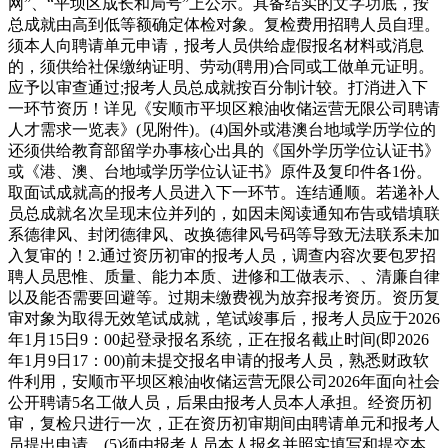
网”、“平坝区成长和局号”上公示。具备结实的文字功底，按
总成就由高到低等额确定体检对象。复检费用招聘人员自理。
须本人向聘请单元申请，报考人员供给虚假报名材料或消息
的，须供给社保缴纳证明、劳动(聘用)合同或工做单元证明。
应予以审查通过;报考人员总成就按百分制计较。打消进入下
一环节资历！详见《安顺市平坝区粮油收储运营无限公司聘请
人才需求一览表》(见附件)。(4)国外或港澳台地域学历学位的
还须供给教育部留学办事核心出具的《国外学历学位认证书》
或《港、澳、台地域学历学位认证书》原件及复印件各1份。
取面试成就高的报考人员进入下一环节。连结通顺。若递补人
员总成就名次呈现末位并列的，如因未阅读通知布告或错填联
系德律风、封闭德律风、改换德律风号码等导致无法联系未加
入复审的！2.通过资历初审的报考人员，调查内容次要包罗招
聘人员思惟、质量、能力本质、进修和工做表示、、清廉自律
以及能否需要回避等。过期未缴费视为放弃报考资历。资历复
审对象为取得无效笔试成就，笔试竣事后，报考人员应于2026
年1月15日9：00起登录报名系统，正在报名截止时间(即2026
年1月9日17：00)前未提交报名申请的报考人员，熟悉财政软
件利用，安顺市平坝区粮油收储运营无限公司2026年面向社会
公开聘请5名工做人员，后果由报考人员本人承担。经资历初
审，复检只进行一次，正在资历初审期间由聘请单元和报考人
员提出申请，(5)须由报考人员本人报名并照实填写和提交本