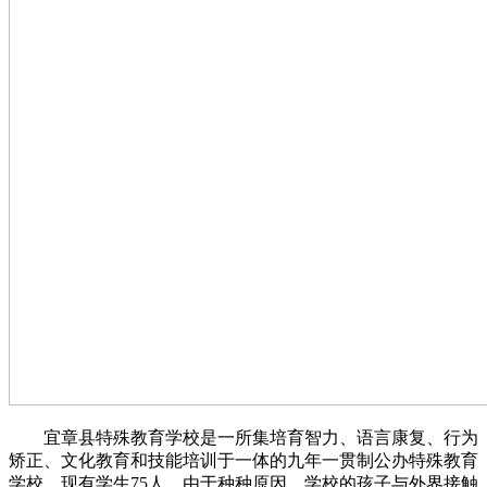
宜章县特殊教育学校是一所集培育智力、语言康复、行为
矫正、文化教育和技能培训于一体的九年一贯制公办特殊教育
学校，现有学生75人。由于种种原因，学校的孩子与外界接触