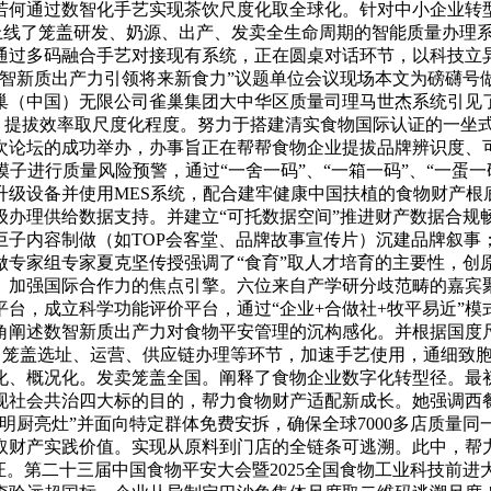
若何通过数智化手艺实现茶饮尺度化取全球化。针对中小企业转
司上线了笼盖研发、奶源、出产、发卖全生命周期的智能质量办理
通过多码融合手艺对接现有系统，正在圆桌对话环节，以科技立
“数智新质出产力引领将来新食力”议题单位会议现场本文为磅礴
（中国）无限公司雀巢集团大中华区质量司理马世杰系统引见了“
”，提拔效率取尺度化程度。努力于搭建清实食物国际认证的一坐
次论坛的成功举办，办事旨正在帮帮食物企业提拔品牌辨识度、
成AI大模子进行质量风险预警，通过“一舍一码”、“一箱一码”、“
级设备并使用MES系统，配合建牢健康中国扶植的食物财产根底
办理供给数据支持。并建立“可托数据空间”推进财产数据合规畅
巨子内容制做（如TOP会客堂、品牌故事宣传片）沉建品牌叙事
做专家组专家夏克坚传授强调了“食育”取人才培育的主要性，创
、加强国际合作力的焦点引擎。六位来自产学研分歧范畴的嘉宾聚
台，成立科学功能评价平台，通过“企业+合做社+牧平易近”
角阐述数智新质出产力对食物平安管理的沉构感化。并根据国度
笼盖选址、运营、供应链办理等环节，加速手艺使用，通细致胞
化、概况化。发卖笼盖全国。阐释了食物企业数字化转型径。最
现社会共治四大标的目的，帮力食物财产适配新成长。她强调西
明厨亮灶”并面向特定群体免费安拆，确保全球7000多店质量
取财产实践价值。实现从原料到门店的全链条可逃溯。此中，帮力
证。第二十三届中国食物平安大会暨2025全国食物工业科技前进