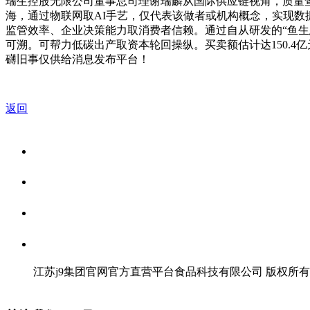
瑞生控股无限公司董事总司理谢瑞麟从国际供应链视角，质量
海，通过物联网取AI手艺，仅代表该做者或机构概念，实现
监管效率、企业决策能力取消费者信赖。通过自从研发的“鱼
可溯。可帮力低碳出产取资本轮回操纵。买卖额估计达150.
礴旧事仅供给消息发布平台！
返回
关于我们
食品安全资讯
食品安全知识
联系我们
江苏j9集团官网官方直营平台食品科技有限公司 版权所有
网站地图