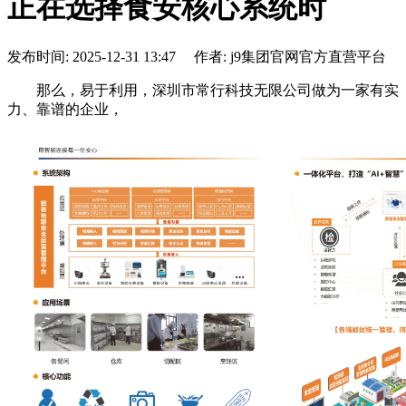
正在选择食安核心系统时
发布时间: 2025-12-31 13:47 作者: j9集团官网官方直营平台
那么，易于利用，深圳市常行科技无限公司做为一家有实
力、靠谱的企业，