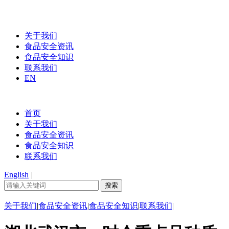
关于我们
食品安全资讯
食品安全知识
联系我们
EN
首页
关于我们
食品安全资讯
食品安全知识
联系我们
English
|
关于我们
|
食品安全资讯
|
食品安全知识
|
联系我们
|