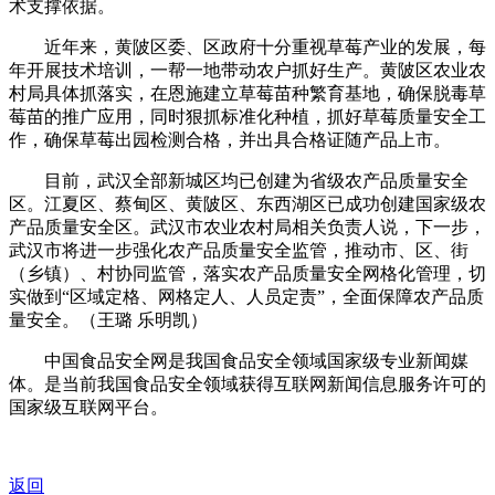
术支撑依据。
近年来，黄陂区委、区政府十分重视草莓产业的发展，每
年开展技术培训，一帮一地带动农户抓好生产。黄陂区农业农
村局具体抓落实，在恩施建立草莓苗种繁育基地，确保脱毒草
莓苗的推广应用，同时狠抓标准化种植，抓好草莓质量安全工
作，确保草莓出园检测合格，并出具合格证随产品上市。
目前，武汉全部新城区均已创建为省级农产品质量安全
区。江夏区、蔡甸区、黄陂区、东西湖区已成功创建国家级农
产品质量安全区。武汉市农业农村局相关负责人说，下一步，
武汉市将进一步强化农产品质量安全监管，推动市、区、街
（乡镇）、村协同监管，落实农产品质量安全网格化管理，切
实做到“区域定格、网格定人、人员定责”，全面保障农产品质
量安全。（王璐 乐明凯）
中国食品安全网是我国食品安全领域国家级专业新闻媒
体。是当前我国食品安全领域获得互联网新闻信息服务许可的
国家级互联网平台。
返回