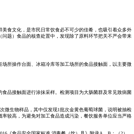
鲜美食文化，是市民日常饮食必不可少的佳肴，也吸引着众多外
（问题）食品的核查处置中，发现除了原料环节把关不严会带来
饪场所操作台面、冰箱冷库等加工场所的食品接触面，以主要微
的食品接触面进行涂抹采样。检测项目为大肠菌群及常见致病菌
批次微生物样品，其中仅发现1批次金黄色葡萄球菌，说明被抽检
概率较高，为避免对加工食品造成污染，餐饮服务单位应当严格
16《食品安全国家标准 消毒餐（饮）具》附录A、B；（2）