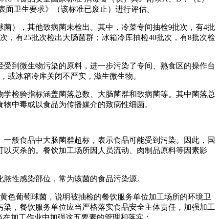
环节表面卫生要求》（该标准已废止）进行评估。
球菌），其他致病菌未检出。其中，冷菜专间抽检9批次，有4批
次，有25批次检出大肠菌群；冰箱冷库抽检40批次，有8批次检
经受到微生物污染的原料，进一步污染了专间、熟食区的操作台
气，或冰箱冷库关闭不严实，滋生微生物。
学检验指标涵盖菌落总数、大肠菌群和致病菌等。其中菌落总
食物中毒或以食品为传播媒介的致病性细菌。
一般食品中大肠菌群超标，表示食品可能受到污染。因此，国
可以灭杀的。餐饮加工场所因人员流动、肉制品原料等因素影
脓性感染部位，常为该菌的食品污染源。
黄色葡萄球菌，说明被抽检的餐饮服务单位加工场所的环境卫
污染，餐饮服务单位应当严格落实食品安全主体责任，加强加工
当在加工作业中加强这五要素的管理和落实：