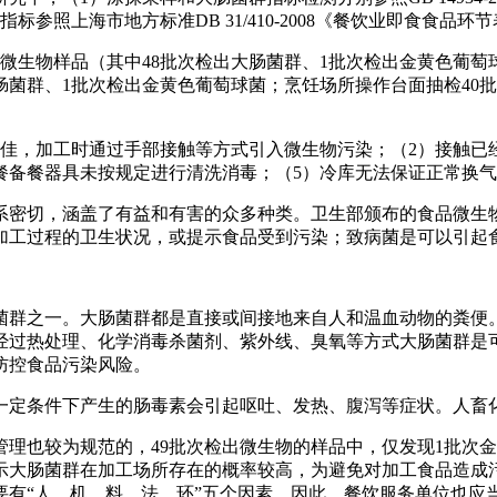
参照上海市地方标准DB 31/410-2008《餐饮业即食食品
次微生物样品（其中48批次检出大肠菌群、1批次检出金黄色葡萄
肠菌群、1批次检出金黄色葡萄球菌；烹饪场所操作台面抽检40批
，加工时通过手部接触等方式引入微生物污染；（2）接触已
餐备餐器具未按规定进行清洗消毒；（5）冷库无法保证正常换
密切，涵盖了有益和有害的众多种类。卫生部颁布的食品微生物
加工过程的卫生状况，或提示食品受到污染；致病菌是可以引起
群之一。大肠菌群都是直接或间接地来自人和温血动物的粪便。
经过热处理、化学消毒杀菌剂、紫外线、臭氧等方式大肠菌群是
防控食品污染风险。
定条件下产生的肠毒素会引起呕吐、发热、腹泻等症状。人畜化
也较为规范的，49批次检出微生物的样品中，仅发现1批次金
显示大肠菌群在加工场所存在的概率较高，为避免对加工食品造成
要有“人、机、料、法、环”五个因素，因此，餐饮服务单位也应