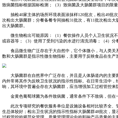
致病菌指标根据国标检测；（3）致病菌及大肠菌群项目的限量指标
抽检40家主体的场所环境表面涂抹样120批次，检出49批
次检出大肠菌群；分餐备餐专间抽检31批次，有11批次检出大
出大肠菌群。
微生物检出可能原因：（1）餐饮操作人员个人卫生状况不佳
或容器等；（3）使用了受到污染的水进行清洗消毒；（4）分
食品微生物广泛存在于大自然中，它个体微小，与人类关系
数和大肠菌群是指示性微生物指标，主要用于反映食品在生产
大肠菌群在自然界中广泛存在，并且是人体肠道内的主要菌
内外常将其作为反映卫生状况的指示性指标。在日常生活中，
响，其环境中普遍会存在大肠菌群，应当增强加工过程管控来
金黄色葡萄球菌为条件致病菌，通常条件下不致病，但在一
此次专项研究的餐饮服务单位是设施设备相对比较齐全、管理
生总体较好；检出卫生状况的指示性指标大肠菌群48批次，
过程管控的规范化管理。质量管理理论中的影响产品质量的主