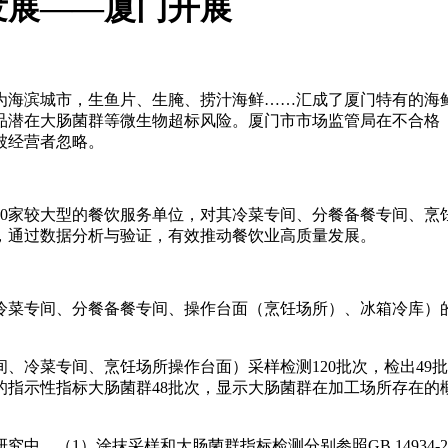
发展——厦门开展
作为海滨城市，生鱼片、生腌、捞汁海鲜……汇成了厦门特有的海
品潜在大肠菌群等微生物超标风险。厦门市市场监管局在不合格
被经营者忽略。
家较大型的餐饮服务单位，对其冷菜专间、分餐备餐专间、烹
，通过数据分析与验证，有效推动餐饮业高质量发展。
菜专间、分餐备餐专间、操作台面（烹饪场所）、冰箱冷库）
。
冷菜专间、烹饪场所操作台面）采样检测120批次，检出49
的指示性指标大肠菌群48批次，显示大肠菌群在加工场所存在的
（1）涂抹采样和大肠菌群指标检测分别参照GB 14934-20